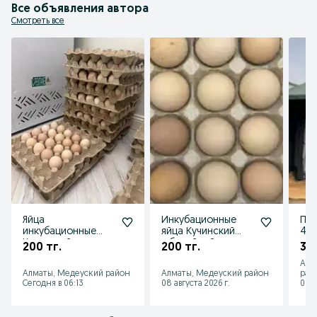
Все объявления автора
Смотреть все
Яйца
Инкубационные
Пал
инкубационные
яйца Кучинский
4.7
Кучинский
юбилейный
пал
200 тг.
200 тг.
38
юбилейный
зим
Алм
Алматы, Медеуский район
Алматы, Медеуский район
рай
Сегодня в 06:13
08 августа 2026 г.
08 а