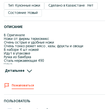
Тип: Кухонные ножи
Сделано в Казахстане : Нет
Состояние: Новый
ОПИСАНИЕ
В Оригинале
Ножи от фирмы термомикс
Очень острые и удобные ножи
Очень тонко режет мясо , казы, фрукты и овощи
В наборе 4 шт ножей
Идут в упаковке
Ручка из бамбука
Сталь нержавеющая 490
Цена:
за 1 набор - 10.000 тг
Детальнее
За 2 набор - 8000 тг
За 3 набора - 7000 тг
Оптом от 5 набора - 6000 тг
Пожаловаться
Тел 87*******487
ПОЛЬЗОВАТЕЛЬ