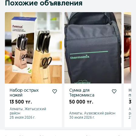
Похожие объявления
Набор острых
Сумка для
Наб
ножей
Термомикса
про
Бел
13 500 тг.
50 000 тг.
30 
Алматы, Жетысуский
Алм
район
Алматы, Ауэзовский район
рай
28 июля 2026 г.
30 июля 2026 г.
21 и