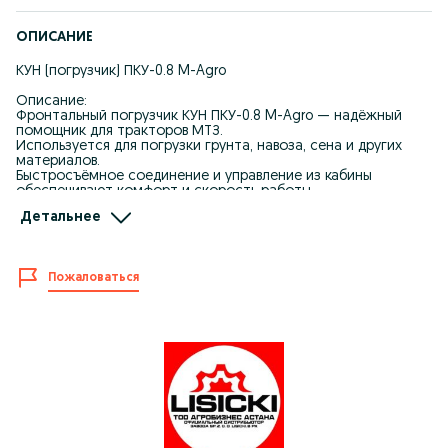
ОПИСАНИЕ
КУН (погрузчик) ПКУ-0.8 M-Agro
Описание:
Фронтальный погрузчик КУН ПКУ-0.8 M-Agro — надёжный
помощник для тракторов МТЗ.
Используется для погрузки грунта, навоза, сена и других
материалов.
Быстросъёмное соединение и управление из кабины
обеспечивают комфорт и скорость работы.
Детальнее
Ключевые особенности:
Грузоподъёмность: 800 кг
Пожаловаться
Подходит под МТЗ
Быстросъёмное крепление
Управление из кабины
Прочная конструкция