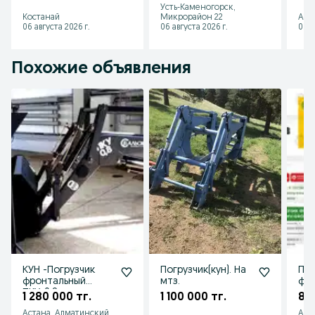
Усть-Каменогорск,
Костанай
Микрорайон 22
Алг
06 августа 2026 г.
06 августа 2026 г.
06 а
Похожие объявления
КУН -Погрузчик
Погрузчик(кун). На
Пог
фронтальный
мтз.
фр
ПКУ-0.8
нав
1 280 000 тг.
1 100 000 тг.
85
ОО
Астана, Алматинский
Аст