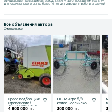
официальные представители завода Lisicki M-agro. поставляем технику 
для Казахстанского рынка более 10 лет для упрощеня работы аграриев!
Все объявления автора
Смотреть все
Пресс подборщики
ОГР М Агро 5/8
М А
Европейские !
колес. Российское
вор
CLAAS METAL FACH
производство
ко
4 800 000 тг.
300 000 тг.
30