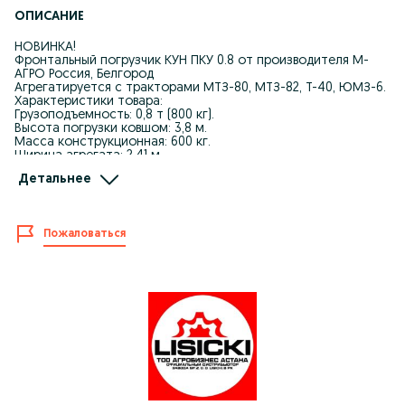
ОПИСАНИЕ
НОВИНКА!
Фронтальный погрузчик КУН ПКУ 0.8 от производителя М-
АГРО Россия, Белгород
Агрегатируется с тракторами МТЗ-80, МТЗ-82, Т-40, ЮМЗ-6.
Характеристики товара:
Грузоподъемность: 0,8 т (800 кг).
Высота погрузки ковшом: 3,8 м.
Масса конструкционная: 600 кг.
Ширина агрегата: 2,41 м.
Длина агрегата (с ковшом): 6,5 м.
Детальнее
Высота агрегата с поднятым ковшом: 4,3 м.
Угол разгрузки ковшей: 55°.
Бренд спецтехники: Технорай.
Страна-производитель: Россия.
Пожаловаться
Состояние для эксплуатации: новый.
Доставка по всему Казахстану! Рассрочка на 12 месяцев от
Kaspi Bank!