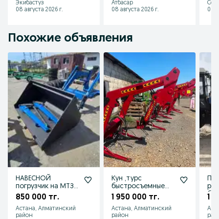
Экибастуз
Атбасар
Сем
08 августа 2026 г.
08 августа 2026 г.
08 а
Похожие объявления
НАВЕСНОЙ
Кун ,турс
Пог
погрузчик на МТЗ
быстросъемные
ра
трактор
погрузчики
быс
850 000 тг.
1 950 000 тг.
1 3
на 
Астана, Алматинский
Астана, Алматинский
Аст
и 
район
район
рай