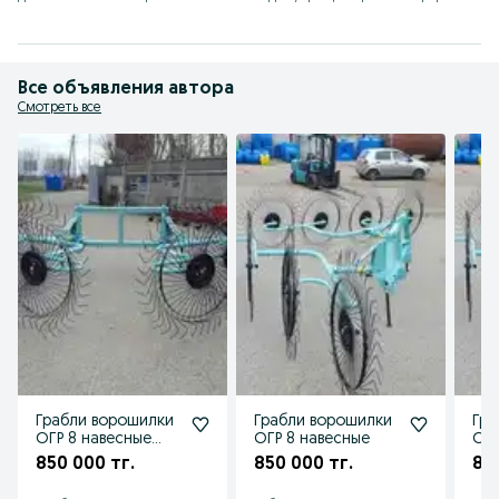
Все объявления автора
Смотреть все
Грабли ворошилки
Грабли ворошилки
Гра
ОГР 8 навесные
ОГР 8 навесные
ОГР
двусторонние
дву
850 000 тг.
850 000 тг.
85
производство
Россия