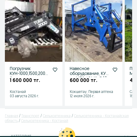
Погрузчик
Навесное
Про
КУН-1000,1500,2000
оборудование, КУн
МТ
Завод
на МТЗ, ЮМЗ, Т40,
1 600 000 тг.
600 000 тг.
45
"Сальсксельмаш"
Ковш, Виллы
ПКУ-0.8 Россия
Костанай
Кокшетау, Первая аптека
Сау
03 августа 2026 г.
12 июля 2026 г.
18 и
Главная
Транспорт
Сельхозтехника
Сельхозтехника - Костанайская
область
Сельхозтехника - Костанай
КАТЕГОРИЯ