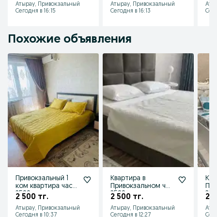
Атырау, Привокзальный
Атырау, Привокзальный
Аты
Сегодня в 16:15
Сегодня в 16:13
Сего
Похожие объявления
Привокзальный 1
Квартира в
Ква
ком квартира час
Привокзальном час
При
2500ночь
2500
250
2 500 тг.
2 500 тг.
2 5
8000,10000
800
Атырау, Привокзальный
Атырау, Привокзальный
Аты
Сегодня в 10:37
Сегодня в 12:27
Сего