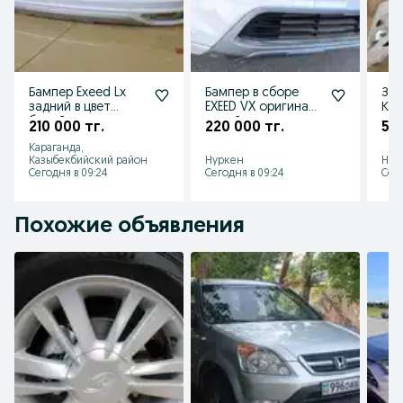
Бампер Exeed Lx
Бампер в сборе
Зап
задний в цвет
EXEED VX оригинал
Кит
белый чемчуг с
новый
210 000 тг.
220 000 тг.
50 
накладкой в
Караганда,
наличии новый
Казыбекбийский район
Нуркен
Нур
Сегодня в 09:24
Сегодня в 09:24
Сего
Похожие объявления