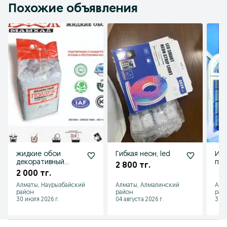
Похожие объявления
жидкие обои
Гибкая неон, led
Изг
декоративный
пла
2 800 тг.
материал для стен
око
2 000 тг.
и потолков
жей
Алматы, Наурызбайский
Алматы, Алмалинский
Алм
бол
район
район
рай
30 июля 2026 г.
04 августа 2026 г.
31 и