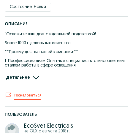
Состояние: Новый
ОПИСАНИЕ
"Освежите ваш дом с идеальной подсветкой!
Более 1000+ довольных клиентов
**Преимущества нашей компании:**
1. Профессионализм Опытные специалисты с многолетним
стажем работы в сфере освещения.
2. Индивидуальный подход: Мы создаем уникальные решения,
Детальнее
адаптированные под ваш интерьер и потребности.
3. Качество: Используем только высококачественные
материалы и современные технологии.
Пожаловаться
4. Энергоэффективность: Наши световые решения помогают
экономить электроэнергию и снижают счета за
коммунальные услуги.
ПОЛЬЗОВАТЕЛЬ
5. Гарантия и поддержка: Предоставляем гарантию на все
выполненные работы и оперативную поддержку.
EcoSvet Electricals
на OLX с
августа 2018 г.
6. Быстрота и аккуратность: Быстрая установка без ущерба