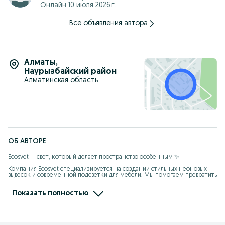
Онлайн 10 июля 2026 г.
для вашего дома и чистоты.
7. Доступные цены: Конкурентоспособные цены при
Все объявления автора
высоком качестве услуг.
8. Клиентоориентированность: Мы ценим каждого клиента и
стремимся превзойти ваши ожидания.
Алматы
,
Наурызбайский район
Алматинская область
ОБ АВТОРЕ
Ecosvet — свет, который делает пространство особенным ✨

Компания Ecosvet специализируется на создании стильных неоновых 
вывесок и современной подсветки для мебели. Мы помогаем превратить 
обычные пространства в яркие, атмосферные и запоминающиеся.

Показать полностью
Мы изготавливаем индивидуальные неоновые вывески для бизнеса, 
магазинов, кафе, салонов, а также для дома. Наши вывески не только 
украшают интерьер, но и привлекают внимание клиентов, создавая 
уникальный стиль вашего бренда.

Кроме того, Ecosvet профессионально устанавливает LED-подсветку в 