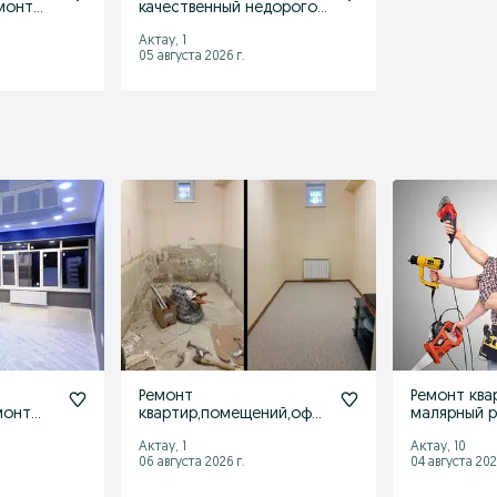
монт
качественный недорогой
ремонт квартира с
Актау, 1
МАТЕРИАЛОМ
05 августа 2026 г.
Ремонт
Ремонт квар
монт
квартир,помещений,офи
малярный р
иалом
сов
покраска с
Актау, 1
Актау, 10
06 августа 2026 г.
04 августа 202