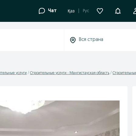
Уведомле
Чат
Рус
Қаз
тельные услуги
Cтроительные услуги - Мангистауская область
Cтроительные