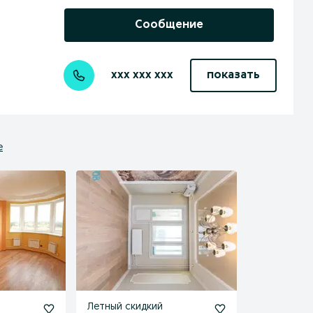
Сообщение
xxx xxx xxx
показать
е
Летный скидкий