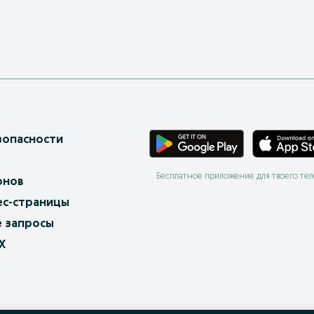
зопасности
Бесплатное приложение для твоего те
онов
ес-страницы
 запросы
X