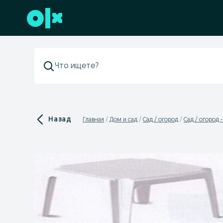
Перейти к нижнему колонтитулу
Назад
Главная
Дом и сад
Сад / огород
Сад / огород 