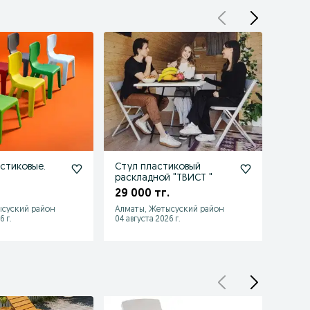
астиковые.
Стул пластиковый
Стул 
раскладной "ТВИСТ "
16 70
29 000 тг.
ысуский район
Алматы, Жетысуский район
Алмат
6 г.
04 августа 2026 г.
04 авгу