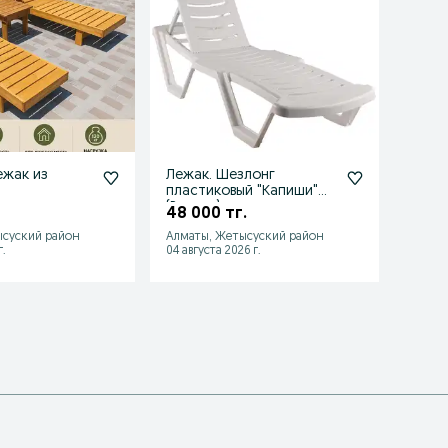
ежак из
Лежак. Шезлонг
Шезл
пластиковый "Капиши"
АТЛАН
(Россия)
Росси
48 000 тг.
38 0
ысуский район
Алматы, Жетысуский район
Алмат
.
04 августа 2026 г.
04 авгу