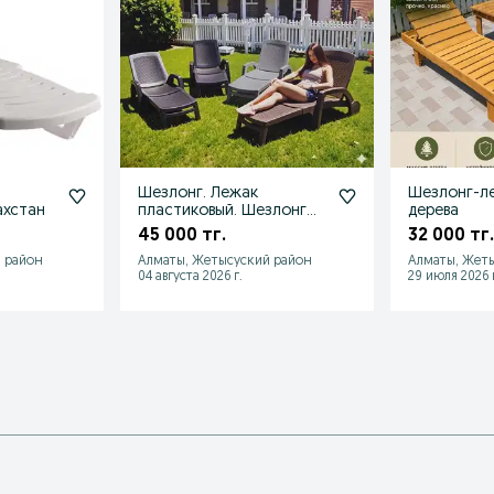
Шезлонг. Лежак
Шезлонг-л
ахстан
пластиковый. Шезлонг
дерева
для пляжа
45 000 тг.
32 000 тг.
 район
Алматы, Жетысуский район
Алматы, Жет
04 августа 2026 г.
29 июля 2026 г