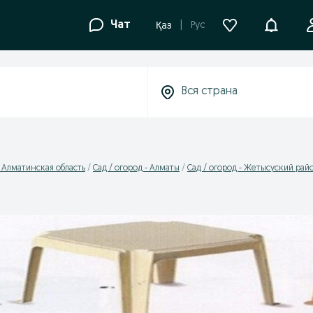
Уведомле
Чат
Рус
Қаз
- Алматинская область
Сад / огород - Алматы
Сад / огород - Жетысуский рай