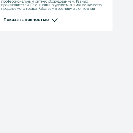
профессиональным фитнес оборудованием. Разных 
производителей. Очень сильно уделяем внимание качеству 
продаваемого товара. Работаем в розницу и с оптовыми 
покупателями. Также с юридическими и физическими лицами. 
Являемся официальными дилерами производителей 
пластиковых изделий:" Элластик пласт" ( Россия), "KSC" ( 
Показать полностью
Казахстан), "Kayalar Plastik" ( Турция).  Также официальным 
партнёром "МФитнес" ( Казахстан).