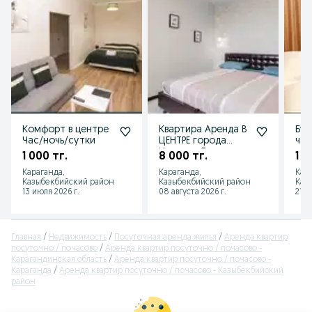
Комфорт в центре
Квартира Аренда В
Бух
Час/ночь/сутки
ЦЕНТРЕ города
час
Нуркена-Гоголя
час
1 000 тг.
8 000 тг.
1 0
Караганда,
Караганда,
Кар
Казыбекбийский район
Казыбекбийский район
Каз
13 июля 2026 г.
08 августа 2026 г.
21 и
Главная
Недвижимость
Посуточная аренда жилья
Аренда квартир
посуточно / почасово
Аренда квартир посуточно / почасово -
Карагандинская область
Аренда квартир посуточно / почасово -
Караганда
Аренда квартир посуточно / почасово - Казыбекбийский
район