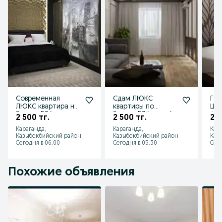
Современная
Сдам ЛЮКС
ГОГ
ЛЮКС квартира на
квартиры по
ШИ
Гоголя 53/час
Гоголя 53/центр/
ФО
2 500 тг.
2 500 тг.
2 5
2500/ночь 10000/
фото
ква
Караганда,
Караганда,
Кар
сутки 20000
100%/Smart/WiFi/
250
Казыбекбийский район
Казыбекбийский район
Каз
титан
Сегодня в 06:00
Сегодня в 05:30
Сего
Похожие объявления