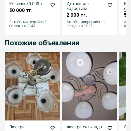
Коляска 30 000 т.
Детали для
Наб
водостока
спа
30 000 тг.
кронштейн,
5Д"
2 000 тг.
50
заглушки для
Актобе, микрорайон 11
Актобе, микрорайон 11
Акт
желоба
Сегодня в 09:43
Сегодня в 05:26
06 а
Похожие объявления
Люстра
люстра сатылады
Люс