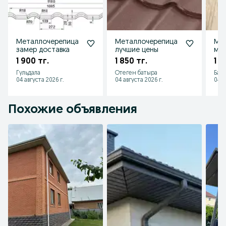
Металлочерепица
Металлочерепица
Ме
замер доставка
лучшие цены
мяг
сай
1 900 тг.
1 850 тг.
1 9
Гульдала
Отеген батыра
Бай
04 августа 2026 г.
04 августа 2026 г.
04 а
Похожие объявления