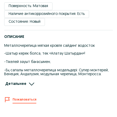
Поверхность: Матовая
Наличие антикоррозийного покрытия: Есть
Состояние: Новый
ОПИСАНИЕ
Металлочерепица мягкая кровля сайдинг водосток
-Шатыр керек болса, тек «Алатау Шатырдан»!
-Тікелей зауыт бағасымен;
-Ең сапалы металлочерепица модельдері: Супер монтерей,
Венеция, Андалузия, модульная черепица, Монтеросса.
-Сайдинг, суағарлар, фасад понельдері, профлисттер т.б.
Детальнее
-20, 30 жылға дейін кепілдік;
-Жылдам қызмет көрсету, уақытылы жеткізу;
Пожаловаться
-Объектіге барып өлшеу, есебін шығару ТЕГІН;
-230 м2 жоғары тапсырысқа жеңілдік қарастырылған.