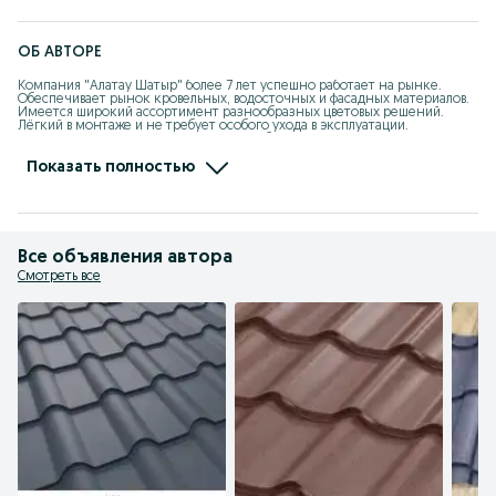
ОБ АВТОРЕ
Компания "Алатау Шатыр" более 7 лет успешно работает на рынке. 
Обеспечивает рынок кровельных, водосточных и фасадных материалов. 
Имеется широкий ассортимент разнообразных цветовых решений. 
Лёгкий в монтаже и не требует особого ухода в эксплуатации. 

      Наши специалисты помогут Вам с выбором. Так же, имеется наличный 
и безналичный способ оплаты. Есть возможность оформить в рассрочку и 
кредит. 

Показать полностью
      Для нас важно качества и сервис!
Все объявления автора
Смотреть все