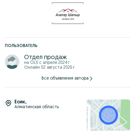
-Kaspi Red / Kaspi рассрочка бар
-Жылдам есебін шығару, өлшеу, жеткізу қызметі.
-Еліміздің басқа да қалаларымен облыстарына жеткізу бар.
ПОЛЬЗОВАТЕЛЬ
Отдел продаж
на OLX с
апреля 2024 г.
Онлайн 02 августа 2026 г.
Все объявления автора
Есик
,
Алматинская область