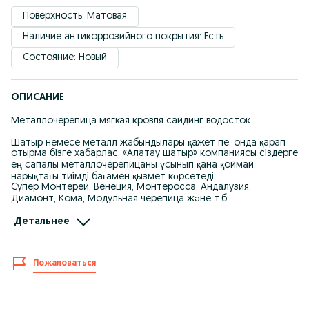
Поверхность: Матовая
Наличие антикоррозийного покрытия: Есть
Состояние: Новый
ОПИСАНИЕ
Металлочерепица мягкая кровля сайдинг водосток
Шатыр немесе металл жабындылары қажет пе, онда қарап
отырма бізге хабарлас. «Алатау шатыр» компаниясы сіздерге
ең сапалы металлочерепицаны ұсынып қана қоймай,
нарықтағы тиімді бағамен қызмет көрсетеді.
Супер Монтерей, Венеция, Монтеросса, Андалузия,
Диамонт, Кома, Модульная черепица және т.б.
Гибкая черепицалар, сайдинг түрлері. Сапалы суағар: Docke,
Детальнее
Grand Line, Металлик брендінің суағар жүйелерін таба
аласыздар. Зауыттан 20, 30 жылға дейін кепілдік
Мекен жайымыз: Алматы қаласы. Райымбек даңғылы 208 А
Пожаловаться
Kaspi Red / Kaspi рассрочка бар
Жылдам есебін шығару, өлшеу, жеткізу қызметі.
Еліміздің басқа да қалаларымен облыстарына жеткізу бар.