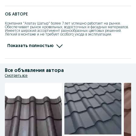
ОБ АВТОРЕ
Компания "Алатау Шатыр" более 7 лет успешно работает на рынке. 
Обеспечивает рынок кровельных, водосточных и фасадных материалов. 
Имеется широкий ассортимент разнообразных цветовых решений. 
Лёгкий в монтаже и не требует особого ухода в эксплуатации. 

      Наши специалисты помогут Вам с выбором. Так же, имеется наличный 
и безналичный способ оплаты. Есть возможность оформить в рассрочку и 
кредит. 

Показать полностью
      Для нас важно качества и сервис!
Все объявления автора
Смотреть все