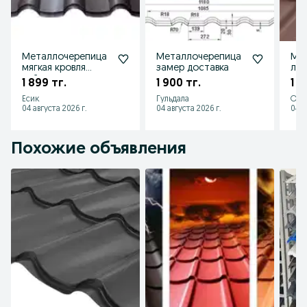
Металлочерепица
Металлочерепица
Ме
мягкая кровля
замер доставка
луч
сайдинг водосток
1 899 тг.
1 900 тг.
1 8
Есик
Гульдала
Оте
04 августа 2026 г.
04 августа 2026 г.
04 а
Похожие объявления