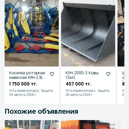
Косилка роторная
КУН-2000-3 Ковш
Ще
навесная КРН-2,1БЧ
1,5м3
обо
и дорожная
(ко
1 750 000 тг.
457 000 тг.
86
КРН-2,1ДЧ
Усть-Каменогорск, Защита
Усть-Каменогорск, Защита
Уст
06 августа 2026 г.
06 августа 2026 г.
06 а
Похожие объявления