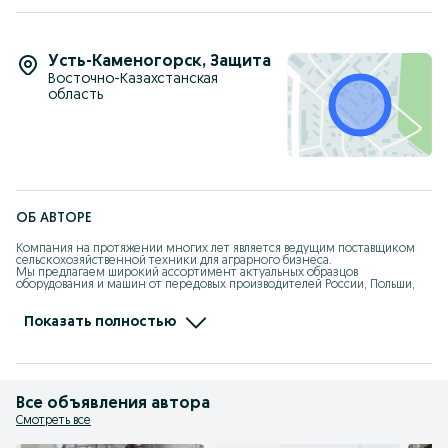
ВТЗ; TS–254;
JM–254
МТЗ–80/82/
Deutz Fahr
Усть-Каменогорск
,
Защита
МТЗ–80/82
Восточно-Казахстанская
область
ОБ АВТОРЕ
Компания на протяжении многих лет является ведущим поставщиком 
сельскохозяйственной техники для аграрного бизнеса.

Мы предлагаем широкий ассортимент актуальных образцов 
оборудования и машин от передовых производителей России, Польши, 
Беларуси и Украины.

Наша техника отличается оптимальным соотношением цены и 
качества, безопасностью и практичностью, а также сертификацией 
Показать полностью
соответствия всех товарных позиций.
Все объявления автора
Смотреть все