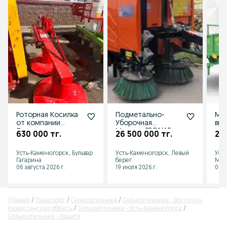
Роторная Косилка
Подметально-
Ма
от компании
Уборочная
вне
Лисицки страна
Машина PRONAR
орг
630 000 тг.
26 500 000 тг.
23 
Польша
ZMC 2.0
удо
(прицепная)
Усть-Каменогорск, Бульвар
Усть-Каменогорск, Левый
Уст
Гагарина
берег
Мик
06 августа 2026 г.
19 июля 2026 г.
06 а
Главная
Транспорт
Сельхозтехника
Сельхозтехника - Восточно-
Казахстанская область
Сельхозтехника - Усть-Каменогорск
Сельхозтехника - Защита