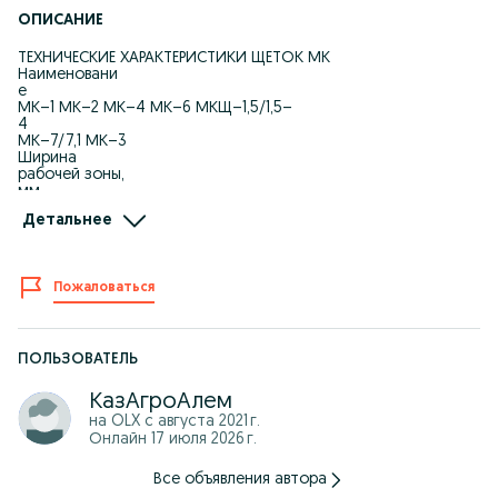
ОПИСАНИЕ
ТЕХНИЧЕСКИЕ ХАРАКТЕРИСТИКИ ЩЁТОК МК
Наименовани
е
МК–1 МК–2 МК–4 МК–6 МКЩ–1,5/1,5–
4
МК–7/7,1 МК–3
Ширина
рабочей зоны,
мм
18********1800********00 1800 1800
Детальнее
Частота
вращения,
об/мин.
26********* 260*********260
Пожаловаться
Рабочая
скорость,
км/час.
12************ 12,9 9 12,9 12,9
Максимальна
ПОЛЬЗОВАТЕЛЬ
я высота
убираемого
КазАгроАлем
снега, мм.
на OLX с
августа 2021 г.
50********* 500*********500
Онлайн 17 июля 2026 г.
Масса, кг. *********** 330*********450
Тип базового
трактора
Все объявления автора
МТЗ–80/82 МТЗ–80/82 МТЗ–80/82 ЛТЗ; Т–40 МТЗ–320;