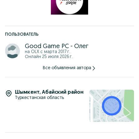
8) Windows 11 pro license, MS Office 2016 (10)
В рассрочку 350к
За наличные 280к
Инстаграмм #ggpcshym
ПОЛЬЗОВАТЕЛЬ
Good Game PC - Олег
на OLX с
марта 2017 г.
Онлайн 25 июля 2026 г.
Все объявления автора
Шымкент
,
Абайский район
Туркестанская область