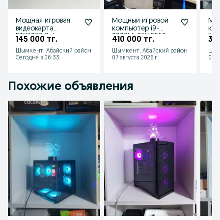
Мощная игровая
Мощный игровой
Мо
видеокарта
компьютер i9-
ком
RTX3070 8gb
9900kf, RTX 2060
560
145 000 тг.
410 000 тг.
305
Super 8gb
8g
Шымкент, Абайский район
Шымкент, Абайский район
Шым
Сегодня в 06:33
07 августа 2026 г.
07 а
Похожие объявления