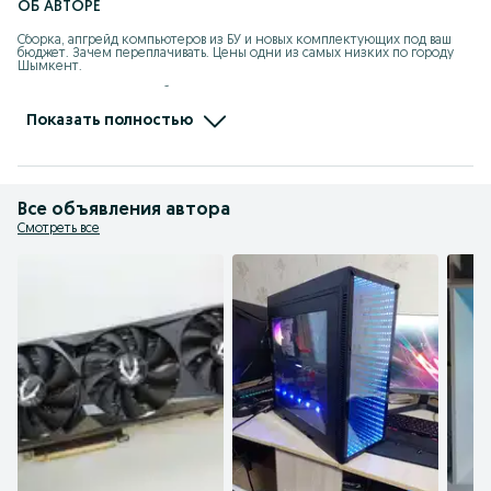
ОБ АВТОРЕ
Сборка, апгрейд компьютеров из БУ и новых комплектующих под ваш 
бюджет. Зачем переплачивать. Цены одни из самых низких по городу 
Шымкент.

 Даю гарантию на все сборки и комплектующие.  

Имеется КаспиРЭД.
Показать полностью
Все объявления автора
Смотреть все