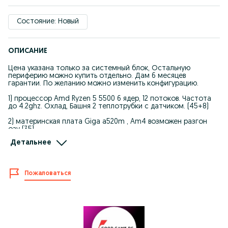
Состояние: Новый
ОПИСАНИЕ
Цена указана только за системный блок, Остальную
периферию можно купить отдельно. Дам 6 месяцев
гарантии. По желанию можно изменить конфигурацию.
1) процессор Amd Ryzen 5 5500 6 ядер, 12 потоков. Частота
до 4.2ghz. Охлад, Башня 2 теплотрубки с датчиком. (45+8)
2) материнская плата Giga a520m , Am4 возможен разгон
озу (35)
Детальнее
3) Оперативная память Adata Ddr4 3200 16gb, двухканал. (55)
4) Видеокарта Galax RTX3050 6gb gddr6 (90)
Пожаловаться
5) Блок питания LineUp 750w 80+ (20)
6) Накопители 240gb. 1tb (35)
7) Корпус Аквариум wintek, 2 стекла , 5 вертушки
Управляемая подсветка (23)