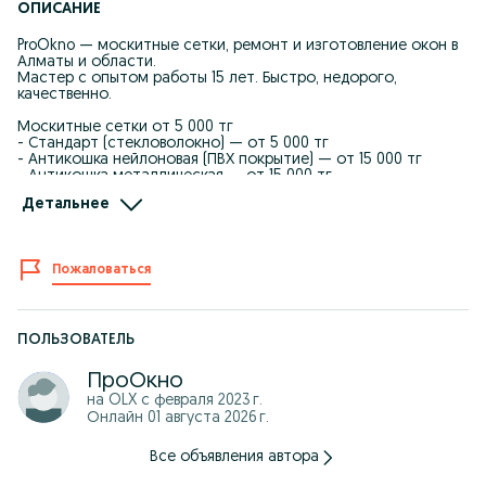
ОПИСАНИЕ
ProOkno — москитные сетки, ремонт и изготовление окон в
Алматы и области.
Мастер с опытом работы 15 лет. Быстро, недорого,
качественно.
Москитные сетки от 5 000 тг
- Стандарт (стекловолокно) — от 5 000 тг
- Антикошка нейлоновая (ПВХ покрытие) — от 15 000 тг
- Антикошка металлическая — от 15 000 тг
- Антипыльца Poll-Tex — от 15 000 тг
Детальнее
- Плиссе, раздвижные, на петлях — под заказ
- Наружные, внутренние, дверные
- Цвет: белый, коричневый, антрацит в наличии
- Покраска под любой цвет — под заказ
Пожаловаться
- Срок изготовления: 1-3 рабочих дня
Внутренняя сетка — вставляется с внутренней стороны за 2
секунды.
Не выбивается ветром. Защищает от мелких насекомых и
ПОЛЬЗОВАТЕЛЬ
крупной пыли.
ПроОкно
АНТИПЫЛЬЦА Poll-Tex — сертификат ECARF, производство
на OLX с
февраля 2023 г.
Голландия
Онлайн 01 августа 2026 г.
Задерживает: 99,7% берёзовой пыльцы, 100% пыльцы летних
трав,
до 93% пыльцы амброзии, до 85% пыли и смога.
Все объявления автора
Гарантия на все виды сеток — до 5 лет!