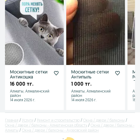
Москитные сетки
Москитные сетки
Мос
Антикошка
Антипыль
Рем
Двр
16 000 тг.
1 000 тг.
под
Алматы, Алмалинский
Алматы, Алмалинский
Алм
Руч
район
район
рай
14 июля 2026 г.
14 июля 2026 г.
18 и
Главная
Услуги
Ремонт и строительство
Окна / двери / балконы
Окна / двери / балконы - Алматинская область
Окна / двери / балконы -
Алматы
Окна / двери / балконы - Ауэзовский район