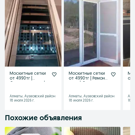
Москитные сетки
Москитные сетки
Мос
от 4990тг |
от 4990тг | Ремонт
от 
Детская защита |
окон | Детская
от 
Ремонт окон |
защита | Алматы
ок
Алматы
Алматы, Ауэзовский район
Алматы, Ауэзовский район
Алм
18 июля 2026 г.
18 июля 2026 г.
18 и
Похожие объявления