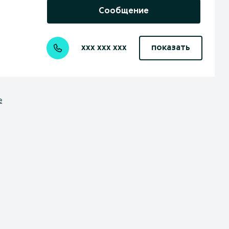
Сообщение
xxx xxx xxx
показать
е