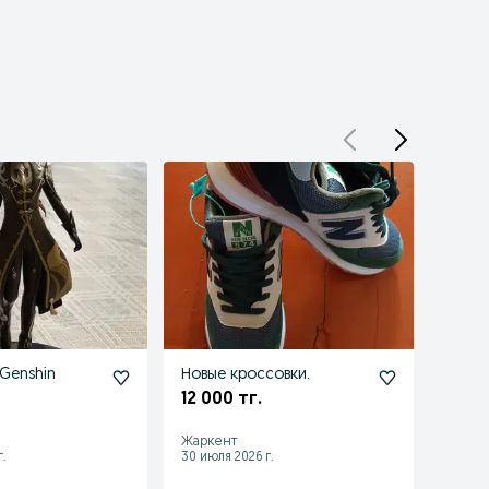
 Genshin
Новые кроссовки.
Летн
13000
12 000 тг.
13 00
Жаркент
Жарке
.
30 июля 2026 г.
24 июл