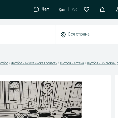
Уведомле
Чат
Рус
Қаз
утбол
Футбол - Акмолинская область
Футбол - Астана
Футбол - Есильский 