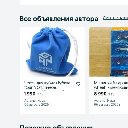
Все объявления автора
Смотреть вс
Чехол для кубика Рубика
Машинки В гараж
"Gan"/Отличное
wheel" - меняющи
качество/Оригинал/
Измени цвет. Хот
1 990 тг.
8 990 тг.
Подарок/
Астана, Нура
Астана, Нура
06 августа 2026 г.
06 августа 2026 г.