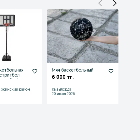
кетбольная
Мяч баскетбольный
Мячи
стритбол
6 000 тг.
7 500
тритбол)
.
аркинский район
Кызылорда
Астан
г.
20 июля 2026 г.
28 июл