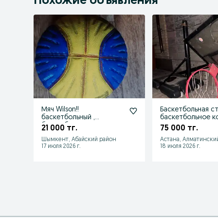
Похожие объявления
Мяч Wilson!!
Баскетбольная ст
баскетбольный ,
баскетбольное к
баскетбол
21 000 тг.
75 000 тг.
Шымкент, Абайский район
Астана, Алматински
17 июля 2026 г.
18 июля 2026 г.