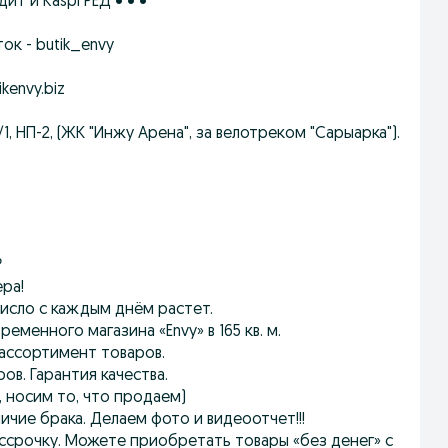
ит и Kaspi РЕД • • •
ок - butik_envy
kenvy.biz
/1, НП-2, (ЖК "Инжу Арена", за велотреком "Сарыарка").
?
ера!
число с каждым днём растет.
ременного магазина «Envy» в 165 кв. м.
ассортимент товаров.
в. Гарантия качества.
, носим то, что продаем)
ичие брака. Делаем фото и видеоотчет!!!
ассрочку. Можете приобретать товары «без денег» с