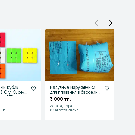
ый Кубик
Надувные Нарукавники
Велот
 3 Qiyi Cube/
для плавания в бассейне,
велоп
spi RED/
на море и открытой
сиден
3 000 тг.
14 99
воде.
велос
Астана, Нура
Астана
6 г.
03 августа 2026 г.
03 авгу