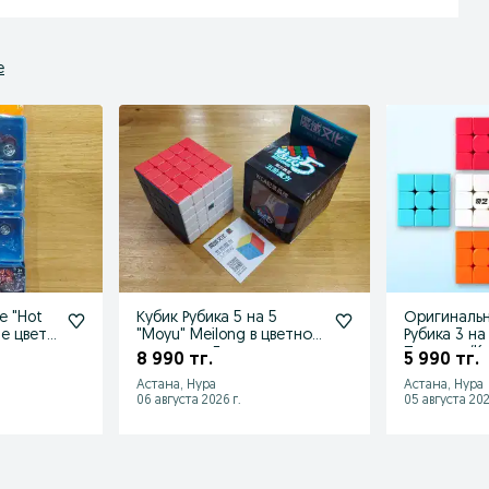
е
е "Hot
Кубик Рубика 5 на 5
Оригинальн
е цвет.
"Moyu" Meilong в цветном
Рубика 3 на
вилс.
пластике. Головоломка.
Подарок/Ka
8 990 тг.
5 990 тг.
Рассрочка
Астана, Нура
Астана, Нура
06 августа 2026 г.
05 августа 202