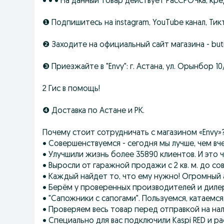
• • • На данный товар действует РасСРОЧка, кред
❶ Подпишитесь на instagram, YouTube канал, Тикт
❷ Заходите на официальный сайт магазина - buti
❸ Приезжайте в "Envy": г. Астана, ул. Орынбор 10
2 Гис в помощь!
❹ Доставка по Астане и РК.
Почему стоит сотрудничать с магазином «Envy»
• Совершенствуемся - сегодня мы лучше, чем вч
• Улучшили жизнь более 35890 клиентов. И это 
• Выросли от гаражной продажи с 2 кв. м. до сов
• Каждый найдет то, что ему нужно! Огромный 
• Берём у проверенных производителей и дилеро
• "Сапожники с сапогами". Пользуемся, катаемся
• Проверяем весь товар перед отправкой на нал
• Специально для вас подключили Kaspi RED и р