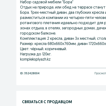
Набор садовой мебели "Бора"
Отдых на природе, или обед на террасе стану
Бора. Трех-местный диван, два глубоких кресла
разместиться компании из четырех-пяти челов
ротангового плетения идеально подходит для р
зонах отдыха, в отелях, загородных домах, дач
городском балконе.
Комплектация: 2 кресла, диван 3х местный, стол
Размер: кресла 680х660х760мм, диван 1720х660
Цвет: чёрный. коричневый.
Нагрузка до 120кг.
kompleksplyazh.kz
ID:
352428004
Просмотр
СВЯЗАТЬСЯ С ПРОДАВЦОМ