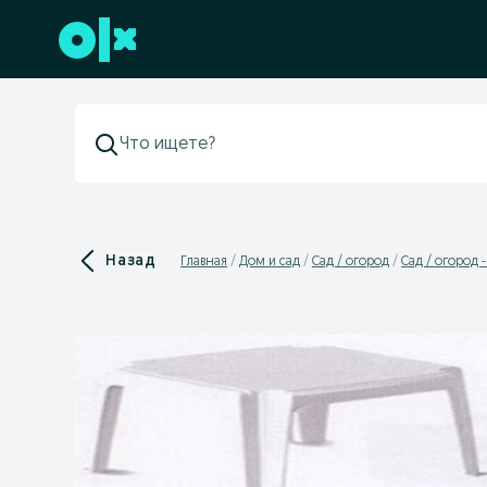
Перейти к нижнему колонтитулу
Назад
Главная
Дом и сад
Сад / огород
Сад / огород 