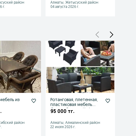
ысуский район
Алматы, Жетысуский район
Алмат
6 г.
04 августа 2026 г.
04 авгу
мебель из
Ротанговая, плетенная,
Плет
пластиковая мебель.
мебел
Стулья Столы в Кафе.
летни
.
95 000 тг.
125 0
Ротанг
сада
сибский район
Алматы, Алмалинский район
Алмат
.
22 июля 2026 г.
08 июл