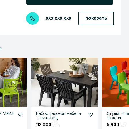
xxx xxx xxx
показать
е
й "АРИЯ
Набор садовой мебели.
Стулья. Пл
ТОМ+БОРД
ФОКСИ
112 000 тг.
6 900 тг.