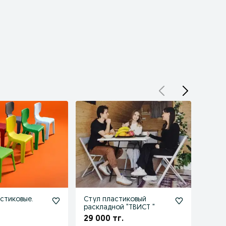
астиковые.
Стул пластиковый
Стул 
раскладной "ТВИСТ "
16 70
29 000 тг.