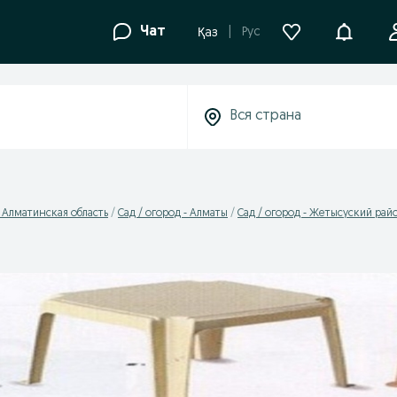
Уведомле
Чат
Рус
Қаз
- Алматинская область
Сад / огород - Алматы
Сад / огород - Жетысуский рай