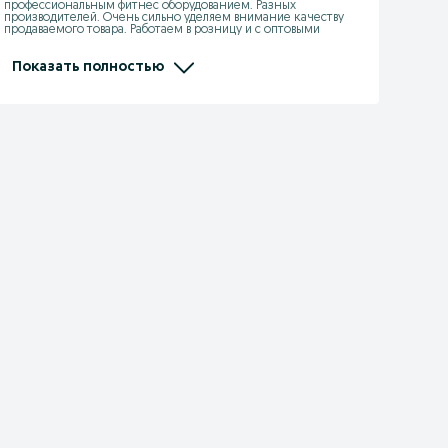
профессиональным фитнес оборудованием. Разных 
производителей. Очень сильно уделяем внимание качеству 
продаваемого товара. Работаем в розницу и с оптовыми 
покупателями. Также с юридическими и физическими лицами. 
Являемся официальными дилерами производителей 
пластиковых изделий:" Элластик пласт" ( Россия), "KSC" ( 
Показать полностью
Казахстан), "Kayalar Plastik" ( Турция).  Также официальным 
партнёром "МФитнес" ( Казахстан).