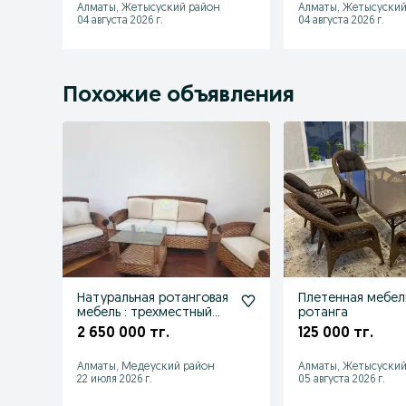
Алматы, Жетысуский район
Алматы, Жетысуский
04 августа 2026 г.
04 августа 2026 г.
Похожие объявления
Натуральная ротанговая
Плетенная мебел
мебель : трехместный
ротанга
диван+два
2 650 000 тг.
125 000 тг.
кресла+столик.
Алматы, Медеуский район
Алматы, Жетысуский
22 июля 2026 г.
05 августа 2026 г.