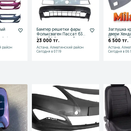
ный
Бампер решетки фары
Заглушка к
Фольксваген Пассат б3
двери Хенда
laris
Гольф(Volkswagen Passat
Rio Elantra 
23 000 тг.
6 500 тг.
b3)
й район
Астана, Алматинский район
Астана, Алма
Сегодня в 07:19
Сегодня в 06: