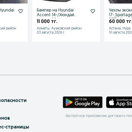
Hyundai
Бампер на Hyundai
Чехлы экоко
Accent 14-/Хюндай
17-,Sportag
Акцент 14-
2015-,Hyund
11 000 тг.
60 000 тг
Accent,Solar
кий район
Алматы, Ауэзовский район
Астана, Нура
03 августа 2026 г.
01 августа 2026
зопасности
Бесплатное приложение для твоего те
онов
ес-страницы