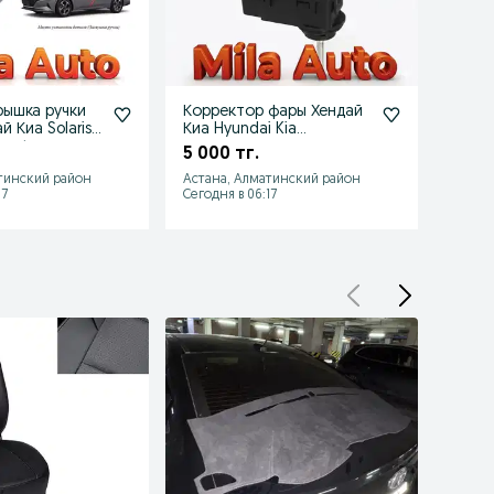
рышка ручки
Корректор фары Хендай
Фары
й Киа Solaris
Киа Hyundai Kia
E36 E
Cerato
моторчик привод
реше
5 000 тг.
18 00
электрокорректор
фона
тинский район
Астана, Алматинский район
Астан
17
Сегодня в 06:17
Сегодн