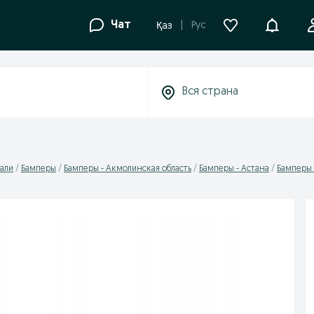
Уведомле
Чат
Рус
Қаз
али
Бамперы
Бамперы - Акмолинская область
Бамперы - Астана
Бамперы 