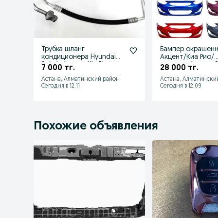
Трубка шланг
Бампер окрашен
кондиционера Hyundai
Акцент/Киа Рио/
Solaris Accent Kia Rio
Солярис Accent So
7 000 тг.
28 000 тг.
Солярис Рио
Kia Rio
Астана, Алматинский район
Астана, Алматински
Сегодня в 12:11
Сегодня в 12:09
Похожие объявления