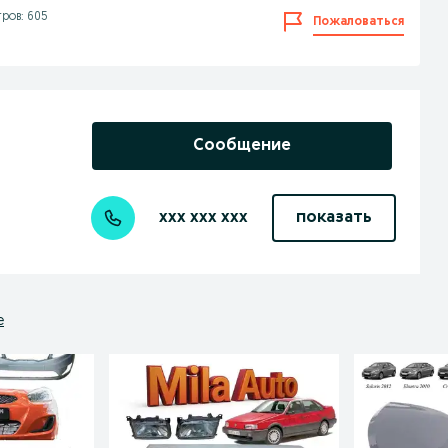
ров: 605
Пожаловаться
Сообщение
xxx xxx xxx
показать
е