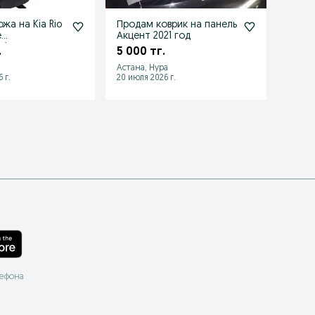
жа на Kia Rio
Продам коврик на панель
Прода
e
Акцент 2021 год
Hyund
ai
.
5 000 тг.
20 0
is 201
Астана, Нура
Астан
 г.
20 июля 2026 г.
10 июл
лефона