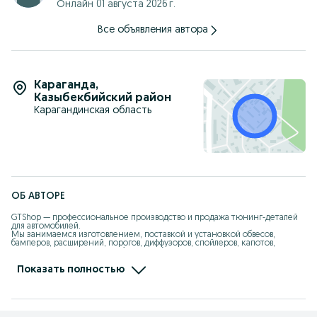
Онлайн 01 августа 2026 г.
Все объявления автора
Караганда
,
Казыбекбийский район
Карагандинская область
ОБ АВТОРЕ
GTShop — профессиональное производство и продажа тюнинг-деталей 
для автомобилей.

Мы занимаемся изготовлением, поставкой и установкой обвесов, 
бамперов, расширений, порогов, диффузоров, спойлеров, капотов, 
крыльев из стеклопластика (fiberglass), ABS и PP-пластика.

Работаем более 10 лет, своё производство, свои формы, опытная команда 
Показать полностью
мастеров.

Изготавливаем детали точно в штатные места, с правильной 
геометрией, толщиной и качеством поверхности.