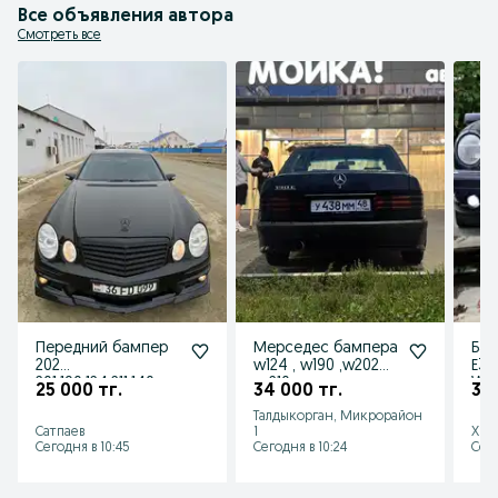
Все объявления автора
Смотреть все
Передний бампер
Мерседес бампера
Бам
202
w124 , w190 ,w202
Е34
201,190,124,211,140
,w210
W1
25 000 тг.
34 000 тг.
30 
задний бампер
.W1
Талдыкорган, Микрорайон
211
Сатпаев
1
Хме
Сегодня в 10:45
Сегодня в 10:24
Сего