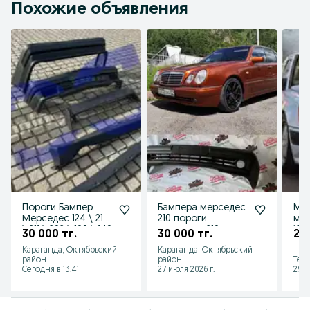
Похожие объявления
Пороги Бампер
Бампера мерседес
Mer
Мерседес 124 \ 210
210 пороги
мер
\ 211 \ 202 \ 190 \ 140
мерседес 210
124
30 000 тг.
30 000 тг.
25 
\ 220 \ 201
210
Караганда, Октябрьский
Караганда, Октябрьский
район
район
Тем
Сегодня в 13:41
27 июля 2026 г.
29 и