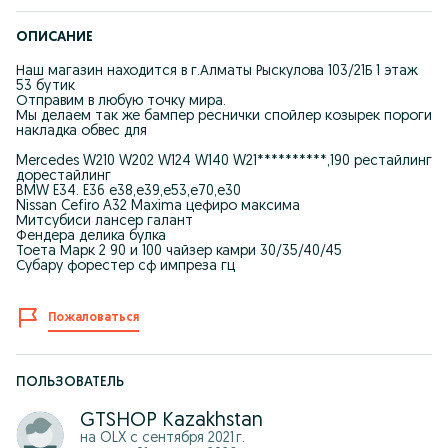
ОПИСАНИЕ
Наш магазин находится в г.Алматы Рыскулова 103/21Б 1 этаж
53 бутик
Отправим в любую точку мира.
Мы делаем так же бампер реснички спойлер козырек пороги
накладка обвес для
Mercedes W210 W202 W124 W140 W21**********,190 рестайлинг
дорестайлинг
BMW E34. E36 е38,е39,е53,е70,е30
Nissan Cefiro A32 Maxima цефиро максима
Митсубиси лансер галант
Фендера делика булка
Тоета Марк 2 90 и 100 чайзер камри 30/35/40/45
Субару форестер сф импреза гц
Пожаловаться
ПОЛЬЗОВАТЕЛЬ
GTSHOP Kazakhstan
на OLX с
сентября 2021 г.