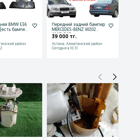
няя BMW E36
Передний задний бампер
Бамп
 (есть бампер
MERCEDES-BENZ W202
Мерс
етка
AMG C43
201
39 000 тг.
28 0
тинский район
Астана, Алматинский район
Астан
32
Сегодня в 10:31
Сегодн