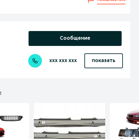
Пожаловаться
Сообщение
xxx xxx xxx
показать
е