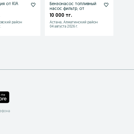
ия от KIA
Бензонасос топливный
Топл
насос фильтр, от
Hyund
.
10 000 тг.
11 70
овский район
Астана, Алматинский район
Астан
.
04 августа 2026 г.
03 авгу
лефона