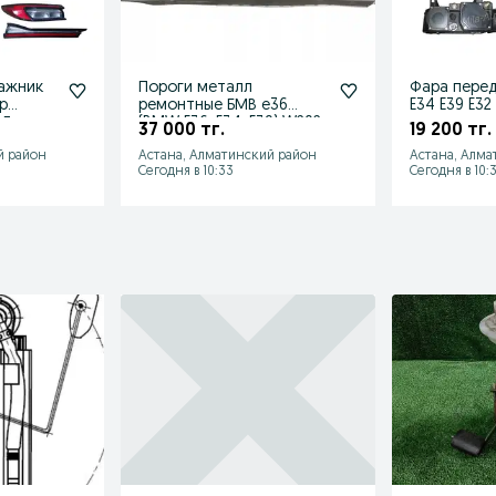
гажник
Пороги металл
Фара перед
р
ремонтные БМВ е36
E34 E39 E32
7 Джак
(BMW E36, E34, E39) W202
крыло реш
37 000 тг.
19 200 тг.
W210 W124
ласточка)
й район
Астана, Алматинский район
Астана, Алма
Сегодня в 10:33
Сегодня в 10: