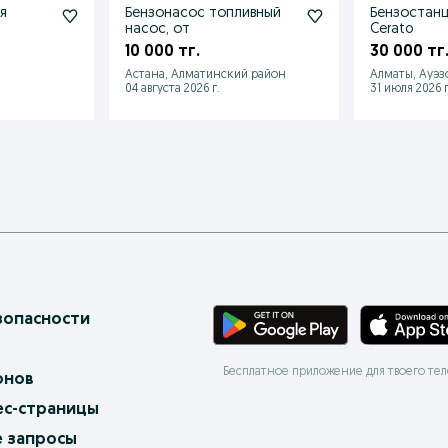
я
Бензонасос топливный
Бензостанц
насос, от
Cerato
10 000 тг.
30 000 тг
Астана, Алматинский район
Алматы, Ауэз
04 августа 2026 г.
31 июля 2026 г
зопасности
Бесплатное приложение для твоего те
онов
ес-страницы
 запросы