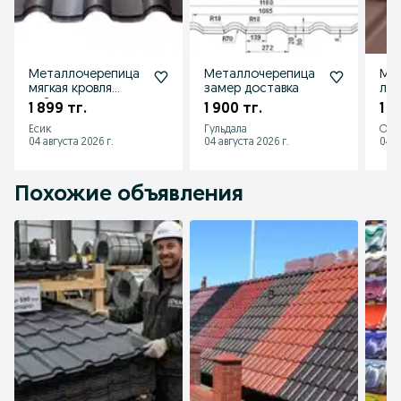
Металлочерепица
Металлочерепица
Ме
мягкая кровля
замер доставка
луч
сайдинг водосток
1 899 тг.
1 900 тг.
1 8
Есик
Гульдала
Оте
04 августа 2026 г.
04 августа 2026 г.
04 а
Похожие объявления