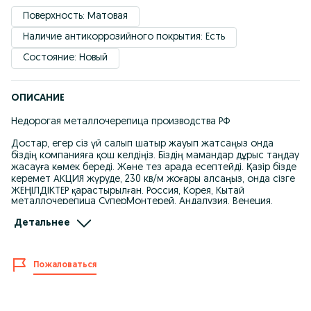
Поверхность: Матовая
Наличие антикоррозийного покрытия: Есть
Состояние: Новый
ОПИСАНИЕ
Недорогая металлочерепица производства РФ
Достар, егер сіз үй салып шатыр жауып жатсаңыз онда
біздің компанияға қош келдіңіз. Біздің мамандар дұрыс таңдау
жасауға көмек береді. Және тез арада есептейді. Қазір бізде
керемет АКЦИЯ жүруде, 230 кв/м жоғары алсаңыз, онда сізге
ЖЕҢІЛДІКТЕР қарастырылған. Россия, Корея, Кытай
металлочерепица СуперМонтерей, Андалузия, Венеция.
Қалыңдығы 0,40-тан басталады. Және де суағарлар,
Детальнее
сайдингтер, үйдің сыртына арналған (фасад) панельдер т.б.
Үйіңіздің размеріне қарап кесіп береміз.
Жылдам есебін шығару, өлшеу, жеткізу қызметі бар.
Kaspi Red / Kaspi рассрочка
Пожаловаться
Еліміздің басқа да аймақтарымен жұмыс жасаймыз.