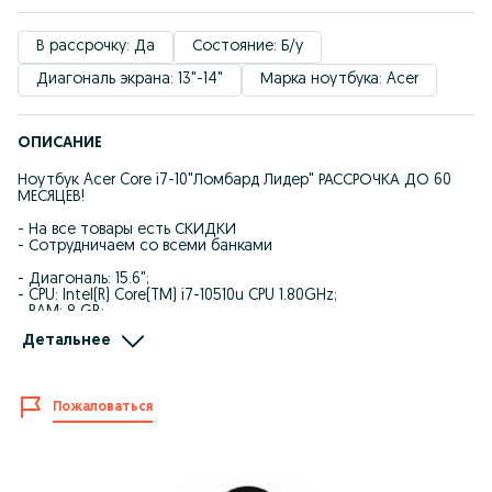
В рассрочку: Да
Состояние: Б/у
Диагональ экрана: 13"-14"
Марка ноутбука: Acer
ОПИСАНИЕ
Ноутбук Acer Core i7-10"Ломбард Лидер" РАССРОЧКА ДО 60
МЕСЯЦЕВ!
- На все товары есть СКИДКИ
- Сотрудничаем со всеми банками
- Диагональ: 15.6";
- CPU: Intel(R) Core(TM) i7-10510u CPU 1.80GHz;
- RAM: 8 GB;
- HDD: 1000GB;
Детальнее
- Видеоадаптер: Intel(R) UHD Graphics;Nvidia Geforce MX230
- Модуль экрана
- ₸ 79 000тг;
Пожаловаться
-Код товара: т128126227
** Kaspi ЖҰМА!!!
** Kaspi Рассрочка/Kaspi Кредит/Kaspi RED!!!
** Eurasian bank