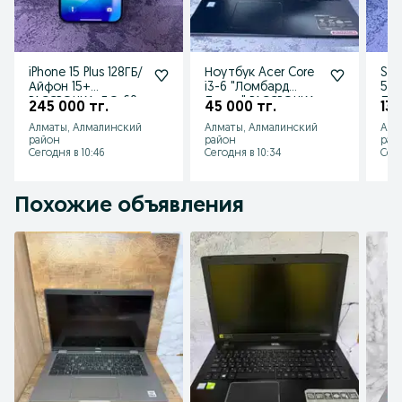
iPhone 15 Plus 128ГБ/
Ноутбук Acer Core
Sam
Айфон 15+
i3-6 "Ломбард
5G 
РАССРОЧКА ДО 60
Лидер" РАССРОЧКА
Ло
245 000 тг.
45 000 тг.
130
МЕСЯЦЕВ Ломбард
ДО 60 МЕСЯЦЕВ!
РА
Алматы, Алмалинский
Алматы, Алмалинский
Алм
Лидер
МЕС
район
район
рай
Сегодня в 10:46
Сегодня в 10:34
Сего
Похожие объявления