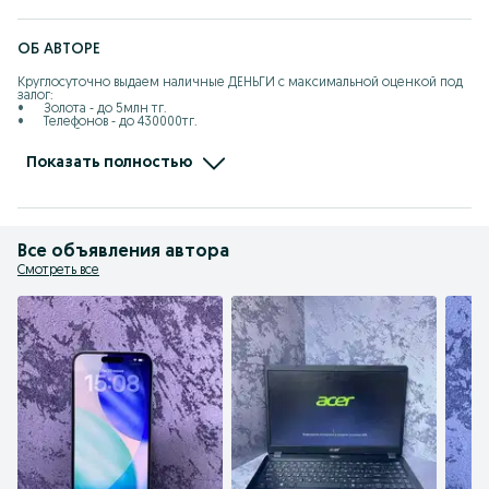
ОБ АВТОРЕ
Круглосуточно выдаем наличные ДЕНЬГИ с максимальной оценкой под 
залог:

•	Золота - до 5млн тг.

•	Телефонов - до 430000тг.

•	Ноутбуков и ПК - до 450000тг.

•	Телевизоров – до 200000тг.

•	Фотоаппаратов - до 270000тг.

Показать полностью
•	Игровых приставок - до 100000тг.

ГАРАНТИРУЕМ:

•	Самую высокую оценку

•	Низкий %

•	Быстрое и вежливое обслуживание 

Все объявления автора
•	Займ без скрытых комиссии 

•	Перерасчет, % по факту (1 день)

Смотреть все
•       Частичное погашение 

Звоните, приходите, работаем 24/7

«ДОРОГО ЦЕНИМ, БЕРЕЖНО ХРАНИМ»