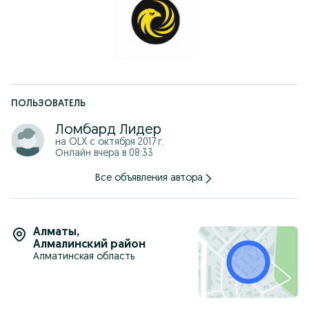
** Freedom bank
** ForteBank
** Centercredit
** Home Credit Bank
** Halyk Bank
** Выдаем юридическую ГАРАНТИЮ!
** Работаем круглосуточно, без выходных!
** Ждем вас по адресу: Толеби 297 уг.ул Прокофьева
ПОЛЬЗОВАТЕЛЬ
Ломбард Лидер
на OLX с
октября 2017 г.
Онлайн вчера в 08:33
Все объявления автора
Алматы
,
Алмалинский район
Алматинская область