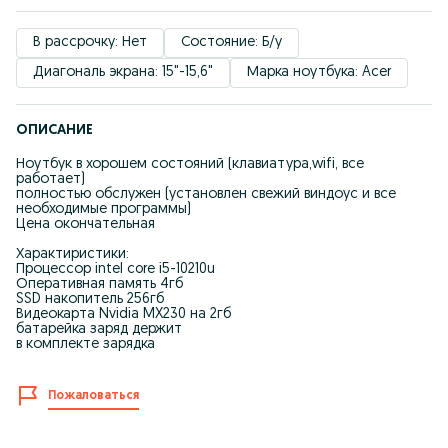
В рассрочку: Нет
Состояние: Б/у
Диагональ экрана: 15"-15,6"
Марка ноутбука: Acer
ОПИСАНИЕ
Ноутбук в хорошем состояний (клавиатура,wifi, все
работает)
полностью обслужен (установлен свежий виндоус и все
необходимые программы)
Цена окончательная
Характиристики:
Процессор intel core i5-10210u
Оперативная память 4гб
SSD накопитель 256гб
Видеокарта Nvidia MX230 на 2гб
батарейка заряд держит
в комплекте зарядка
Пожаловаться