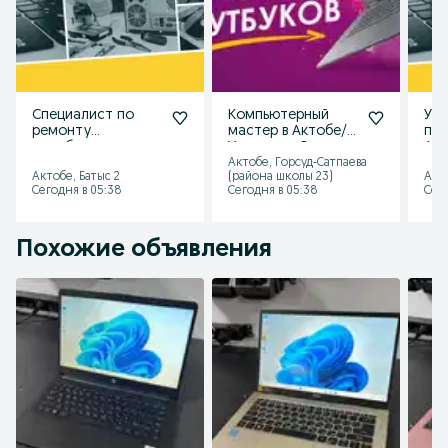
Специалист по
Компьютерный
Усл
ремонту
мастер в Актобе/
про
ноутбуков
Установка Виндоус
Акт
Программист /
( windows
офи
Актобе, Горсуд-Сатпаева
Актобе, Батыс 2
(района школы 23)
Акто
Установка
Программист
Уст
Сегодня в 05:38
Сегодня в 05:38
Сего
Программ
Похожие объявления