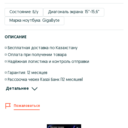
Состояние: Б/у
Диагональ экрана: 15"-15,6"
Марка ноутбука: GigaByte
ОПИСАНИЕ
◽️ Бесплатная доставка по Казахстану
◽️ Оплата при получении товара
◽️ Надёжная логистика и контроль отправки
◽️ Гарантия: 12 месяцев
◽️ Рассрочка через Kaspi Банк (12 месяцев)
◽️ В рассрочку в месяц: 40 594 ₸
Детальнее
◽️ Процессор: Intel Core i5-12500H 2,50GHz 12/16 ядер
◽️ Оперативная память: 16GB DDR4-4800MT/s
Пожаловаться
◽️ Накопитель: SSD 512GB PCIex Gen4
◽️ Видеокарта: RTX4050
◽️ Экран: 15.6" Full HD 144Hz