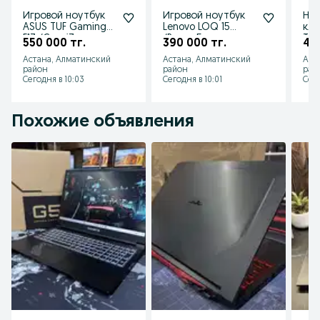
Игровой ноутбук
Игровой ноутбук
Ноу
ASUS TUF Gaming
Lenovo LOQ 15
кла
F17 /Core i7-
/Ryzen 5-
Thi
550 000 тг.
390 000 тг.
45
13620H/16GB/1TB/RT
7235HS/24GB/1TB/R
Ultr
Астана, Алматинский
Астана, Алматинский
Аст
X4060
TX3050-6GB
225
район
район
рай
Сегодня в 10:03
Сегодня в 10:01
Сего
Похожие объявления