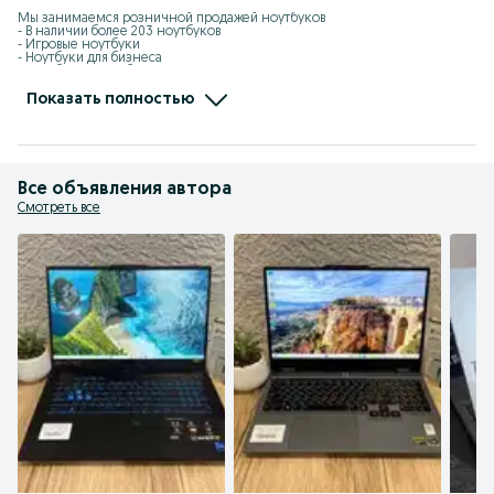
Мы занимаемся розничной продажей ноутбуков

- В наличии более 203 ноутбуков

- Игровые ноутбуки

- Ноутбуки для бизнеса

- Ноутбуки для работы и дома

- Самые привлекательные цены на рынке

- Гарантия на все ноутбуки 12 месяцев

Показать полностью
- Работаем более 12 лет

- Доставка по всему Казахстану

- Найдите ваш ноутбук с изысканным дизайном в магазине ULX.kz
Все объявления автора
Смотреть все