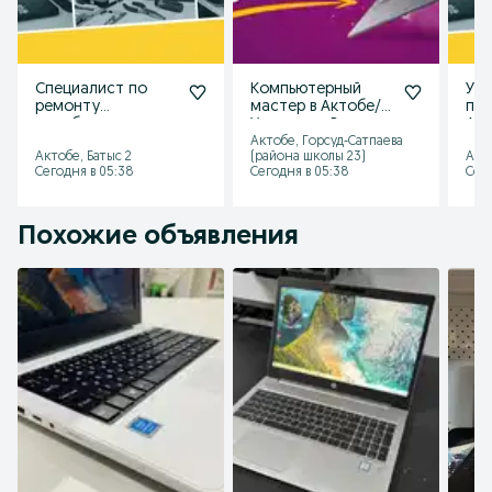
Специалист по
Компьютерный
Усл
ремонту
мастер в Актобе/
про
ноутбуков
Установка Виндоус
Акт
Программист /
( windows
офи
Актобе, Горсуд-Сатпаева
Актобе, Батыс 2
(района школы 23)
Акто
Установка
Программист
Уст
Сегодня в 05:38
Сегодня в 05:38
Сего
Программ
Похожие объявления