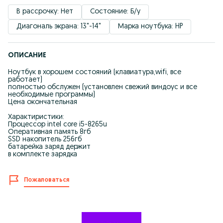
В рассрочку: Нет
Состояние: Б/у
Диагональ экрана: 13"-14"
Марка ноутбука: HP
ОПИСАНИЕ
Ноутбук в хорошем состояний (клавиатура,wifi, все
работает)
полностью обслужен (установлен свежий виндоус и все
необходимые программы)
Цена окончательная
Характиристики:
Процессор intel core i5-8265u
Оперативная память 8гб
SSD накопитель 256гб
батарейка заряд держит
в комплекте зарядка
Пожаловаться