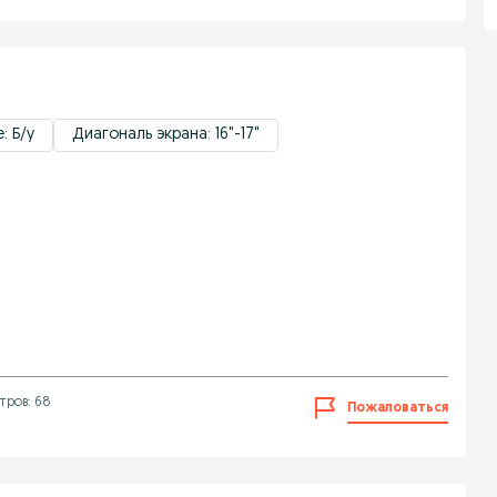
: Б/у
Диагональ экрана: 16"-17"
тров: 68
Пожаловаться