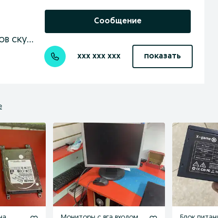
Сообщение
Ремонт телефонов ноутбуков скупка продажа
xxx xxx xxx
показать
е
на
Мониторы с вга входом
Блок питан