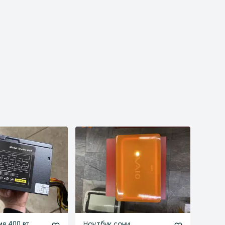
ия 400 вт
Ноутбук сони