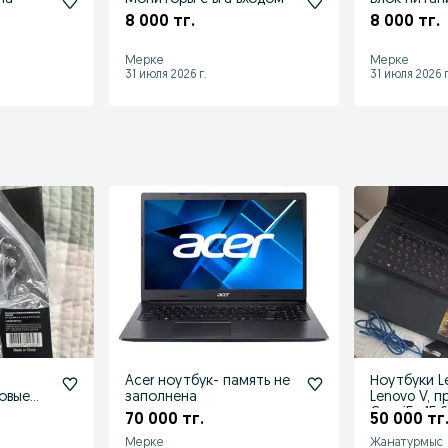
8 000 тг.
8 000 тг.
Мерке
Мерке
31 июля 2026 г.
31 июля 2026 г
Acer ноутбук- память не
Ноутбуки L
овые
заполнена
Lenovo V, 
Core i5 · 15.6
70 000 тг.
50 000 тг
Мерке
Жанатурмыс