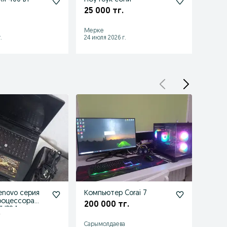
25 000 тг.
Мерке
.
24 июля 2026 г.
enovo серия
Компьютер Corai 7
Блок 
процессора
200 000 тг.
8 00
" IPS 1
.
Сарымолдаева
Мерк