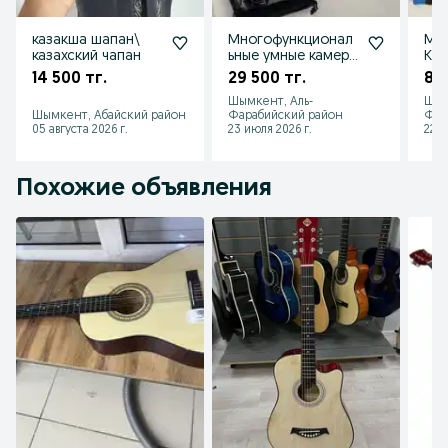
казакша шапан\
Многофункционал
Му
казахский чапан
ьные умные камера
Каз
очки
спо
14 500 тг.
29 500 тг.
8 0
спо
Шымкент, Аль-
Шым
ко
Шымкент, Абайский район
Фарабийский район
Фар
05 августа 2026 г.
23 июля 2026 г.
22 и
Похожие объявления