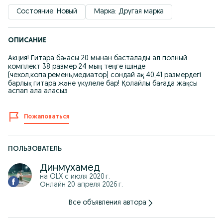
Состояние: Новый
Марка: Другая марка
ОПИСАНИЕ
Акция! Гитара бағасы 20 мынан басталады ал полный
комплект 38 размер 24 мың теңге ішінде
(чехол,копа,ремень,медиатор) сондай ақ 40,41 размердегі
барлық гитара және укулеле бар! Қолайлы бағада жақсы
аспап ала аласыз
Пожаловаться
ПОЛЬЗОВАТЕЛЬ
Динмухамед
на OLX с
июля 2020 г.
Онлайн 20 апреля 2026 г.
Все объявления автора