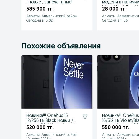
, новые , запечатнные!
модели в наличии 
Lite / Max/ Дуо 
585 900 тг.
28 000 тг.
Алматы, Алмалинский район
Алматы, Алмалински
Сегодня в 13:02
Сегодня в 11:56
Похожие объявления
Новинка!!! OnePlus 15
Новинка!!! OnePlus
12/256 ГБ Black Новый /
16/512 ГБ Violet/Bl
Каспи QR / Halyk /Jusan
Новый / Каспи QR 
520 000 тг.
550 000 тг.
Алматы, Алмалинский район
Алматы, Алмалински