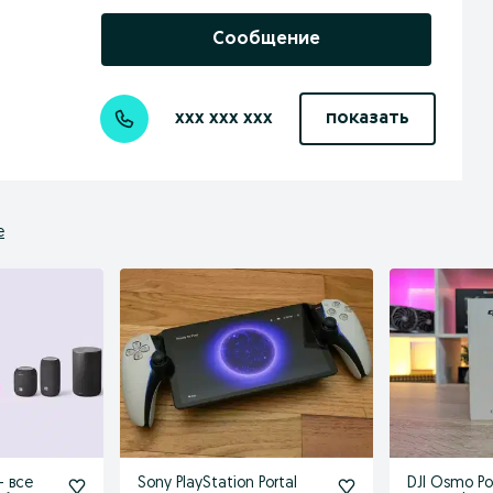
Сообщение
xxx xxx xxx
показать
е
— все
Sony PlayStation Portal
DJI Osmo Po