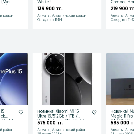
(Mini /
White!!!
Combo | Нов
Макс)
наличии
139 900 тг.
219 900 тг
й район
Алматы, Алмалинский район
Алматы, Алм
Сегодня в 11:54
Сегодня в 11:4
 15
Новинка! Xiaomi Mi 15
Новинка!! N
ack
Ultra 16/512Gb / 1TB /
Magic 11 Pro
/ Halyk
Новый! Каспи QR / Halyk
24/1TB / Kas
575 000 тг.
585 000 т
й район
Алматы, Алмалинский район
Алматы, Алм