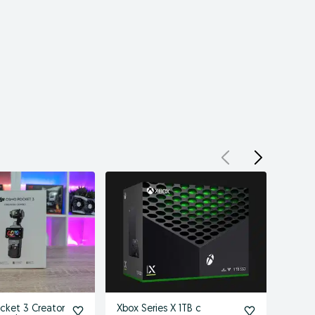
cket 3 Creator
Xbox Series X 1TB с
Samsu