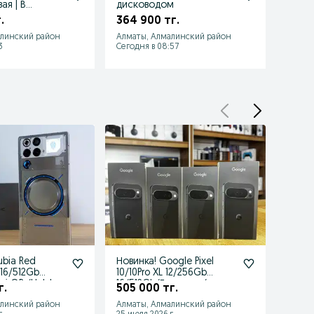
ая | В
дисководом
128GB
цвета
.
364 900 тг.
184 
алинский район
Алматы, Алмалинский район
Алмат
3
Сегодня в 08:57
Сегодн
ubia Red
Новинка! Google Pixel
Камер
 16/512Gb
10/10Pro XL 12/256Gb
16/51
pi QR /Halyk
16/512Gb/Гарантия/
г.
505 000 тг.
489 
Каспи QR
алинский район
Алматы, Алмалинский район
Алмат