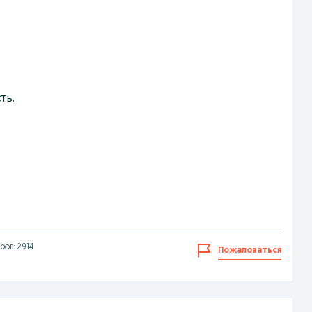
ть.
ов: 2914
Пожаловаться