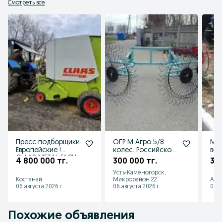
Смотреть все
Пресс подборщики
ОГР М Агро 5/8
М А
Европейские !
колес. Российское
вор
CLAAS METAL FACH
производство
ко
4 800 000 тг.
300 000 тг.
30
Усть-Каменогорск,
Костанай
Микрорайон 22
Алг
06 августа 2026 г.
06 августа 2026 г.
06 а
Похожие объявления