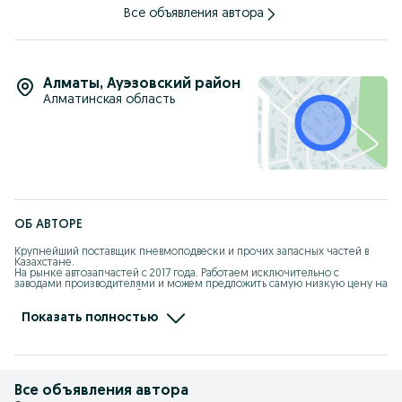
Все объявления автора
Алматы
,
Ауэзовский район
Алматинская область
ОБ АВТОРЕ
Крупнейший поставщик пневмоподвески и прочих запасных частей в 
Казахстане. 

На рынке автозапчастей с 2017 года. Работаем исключительно с 
заводами производителями и можем предложить самую низкую цену на 
качественный продукт без посредников. Страны поставок : Чехия, 
Индия, Китай, Тайвань, Япония. 

Показать полностью
Оптовые продажи в Car City , в специализированные СТО по всему 
Казахстану а так же в Россию и в другие страны СНГ. 

Партнер интернет магазина Kaspi.kz , можете приобрести наши товары в 
рассрочку. 

Отправляем товары во все регионы удобным для Вас способом(авто, 
логистические компании, Kazpost , DHL, Fedex, Kaspi доставка, Яндекс 
Все объявления автора
доставка, Indriver, авиа, поезд) 
