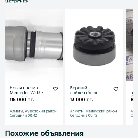
Смотреть все
Головной офис компании в г.Алматы ул.Халлиулина 158, комплекс Car 
Town, 2 этаж, 14 офис. 

Филиал в г.Шымкент, рынок Тулпар, 4 ряд, 29 место.
Новая пневма
Верхний
Lan
Mercedes W213 E
сайлентблок
нов
class. В Алматы
амортизатора
бал
115 000 тг.
13 000 тг.
80 
пневмо W221.
Алматы
Алматы, Ауэзовский район
Алматы, Медеуский район
Алм
Сегодня в 08:42
Сегодня в 08:42
Сего
Похожие объявления