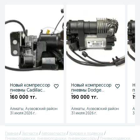
Новый компрессор
Новый компрессор
Нов
пневмы Cadillac
пневмы Dodge
пне
Escalade. в Алматы
Ram. в Алматы
Che
160 000 тг.
190 000 тг.
190
Алматы, Ауэзовский район
Алматы, Ауэзовский район
Алм
31 июля 2026 г.
31 июля 2026 г.
31 и
Главная
Запчасти
Автозапчасти
Ходовая и подвеска
Пневмоподвески, пневмоподушки, пневморессоры
Пневмоподвески,