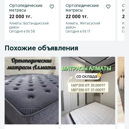
Ортопедические
Ортопедические
Ор
матрасы
матрасы
мат
про
22 000 тг.
22 000 тг.
22 
Алматы, Бостандыкский
Алматы, Жетысуский
Алм
район
район
рай
Сегодня в 06:58
Сегодня в 06:17
Сего
Похожие объявления