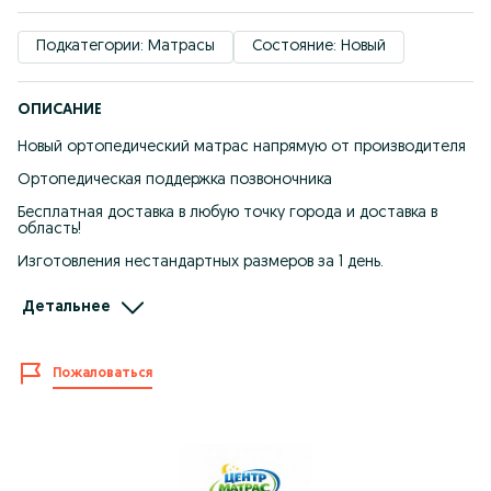
Подкатегории: Матрасы
Состояние: Новый
ОПИСАНИЕ
Новый ортопедический матрас напрямую от производителя
Ортопедическая поддержка позвоночника
Бесплатная доставка в любую точку города и доставка в
область!
Изготовления нестандартных размеров за 1 день.
Бюджетные, средние и люксовые сегмент. Стандартные
Детальнее
размеры
В наличии есть
Эконом матрас
Пожаловаться
80 - 190 =22000
160 - 200 = 35000
180 - 200 = 37000
Комфорт Матрас
160 - 200 = 44000
180 - 200 = 47000