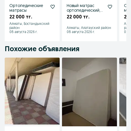
Ортопедические
Новый матрас
Ор
матрасы
ортопедический,
ма
скидка, торг,
22 000 тг.
22 000 тг.
22 
доставка Алматы
Алматы, Бостандыкский
Алм
район
Алматы, Алатауский район
рай
08 августа 2026 г.
08 августа 2026 г.
08 а
Похожие объявления