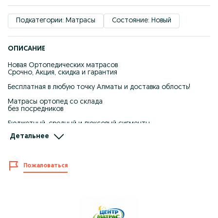
Подкатегории: Матрасы
Состояние: Новый
ОПИСАНИЕ
Новая Ортопедических матрасов
Срочно, Акция, скидка и гарантия
Бесплатная в любую точку Алматы и доставка облость!
Матрасы ортопед со склада
без посредников
Бюджетный, средный и люксовый сигменты.
Детальнее
Цены от производителя
В наличии есть
Эконом /полуортопед
Пожаловаться
80-180=22000
160-200 =35000
180-200 =37000
200-200=43000
Комфорт /Российский блок
160-200 =44000