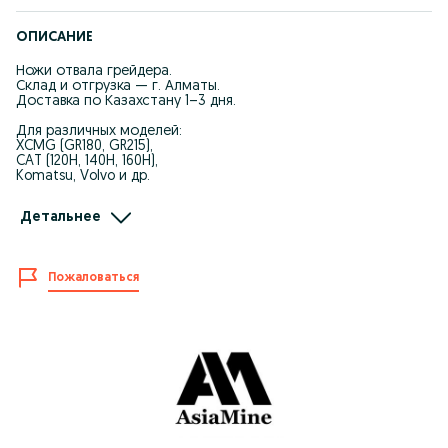
ОПИСАНИЕ
Ножи отвала грейдера.
Склад и отгрузка — г. Алматы.
Доставка по Казахстану 1–3 дня.
Для различных моделей:
XCMG (GR180, GR215),
CAT (120H, 140H, 160H),
Komatsu, Volvo и др.
• Точное соответствие заводским размерам
Детальнее
• Износостойкая термообработанная сталь
• Равномерный и стабильный ресурс при работе
Подбор по:
Пожаловаться
— модели грейдера
— размерам
— количеству отверстий
— каталожному номеру
Работаем официально:
накладная, ЭСФ, безналичный расчёт.
При подтверждении заказа — отгрузка в день обращения.