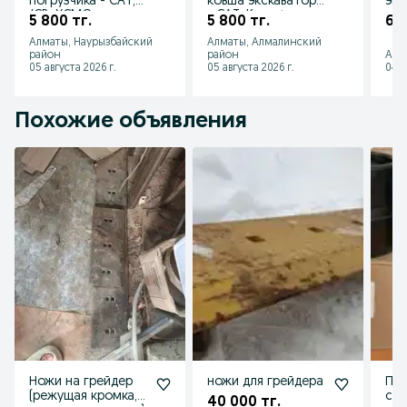
погрузчика - CAT,
ковша экскаватора
экс
JCB, XCMG,
- CAT, Komatsu,
пог
5 800 тг.
5 800 тг.
6 5
LiuGong, SDLG
XCMG, JCB, LiuGong
CAT
Алматы, Наурызбайский
Алматы, Алмалинский
442
район
район
Алм
05 августа 2026 г.
05 августа 2026 г.
04 а
Похожие объявления
Ножи на грейдер
ножи для грейдера
Пал
(режущая кромка,
спе
40 000 тг.