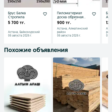
Брус Балка
Пиломатериал
Бру
Стропила
доска обрезная
Аг
стропила брус
пи
5 700 тг.
900 тг.
126
балка Астана
Астана, Алматинский
Аст
Астана, Байконурский
район
рай
06 августа 2026 г.
06 августа 2026 г.
06 а
Похожие объявления