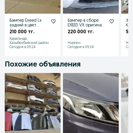
Бампер Exeed Lx
Бампер в сборе
Зап
задний в цвет
EXEED VX оригинал
Кит
белый чемчуг с
новый
210 000 тг.
220 000 тг.
50 
накладкой в
Караганда,
наличии новый
Казыбекбийский район
Нуркен
Нур
Сегодня в 09:24
Сегодня в 09:24
Сего
Похожие объявления