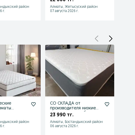
андыкский район
Алматы, Жетысуский район
Алматы
6 г.
07 августа 2026 г.
07 авгу
еские
СО СКЛАДА от
Орто
лматы
производителя низкие
матр
е в наличии
цены матрас не бу
23 990 тг.
17 00
ортопед новый,
андыкский район
Алматы, Бостандыкский район
Алмат
6 г.
06 августа 2026 г.
03 авгу