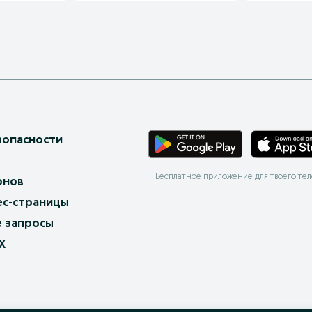
зопасности
Бесплатное приложение для твоего те
онов
ес-страницы
 запросы
X