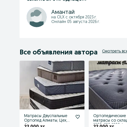
Амантай
на OLX с
октября 2023 г.
Онлайн 05 августа 2026 г.
Все объявления автора
Смотреть вс
Матрасы Двуспальные
Ортопедические
Ортопед Алматы, Цех,
матрасы со склад
Ортопед
*200 /180 *200 А
22 000 тг.
22 000 тг.