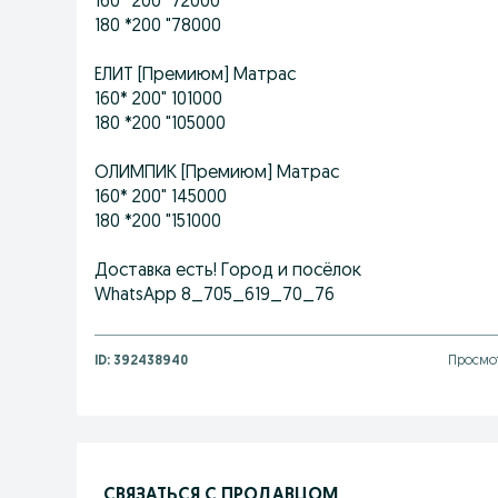
160 *200" 72000
180 *200 "78000
ЕЛИТ [Премиюм] Матрас
160* 200" 101000
180 *200 "105000
ОЛИМПИК [Премиюм] Матрас
160* 200" 145000
180 *200 "151000
Доставка есть! Город и посёлок
WhatsApp 8_705_619_70_76
ID:
392438940
Просмот
СВЯЗАТЬСЯ С ПРОДАВЦОМ