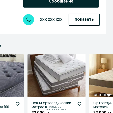
Сообщение
xxx xxx xxx
показать
е
Новый ортопедический
Ортопедич
а 160
матрас в наличии,
матрасы
лматы
Алматы 160 *200 /180
22 000 тг.
22 000 тг.