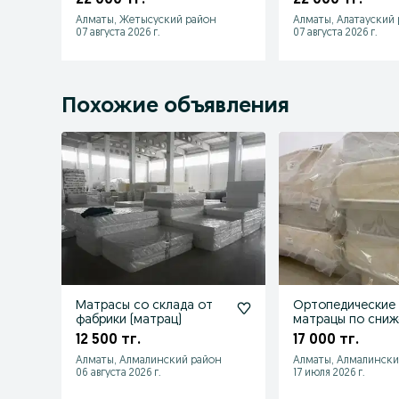
160&200,180&200
Алматы, Жетысуский район
Алматы, Алатауский
07 августа 2026 г.
07 августа 2026 г.
Похожие объявления
Матрасы со склада от
Ортопедические
фабрики (матрац)
матрацы по сни
ценам
12 500 тг.
17 000 тг.
Алматы, Алмалинский район
Алматы, Алмалински
06 августа 2026 г.
17 июля 2026 г.