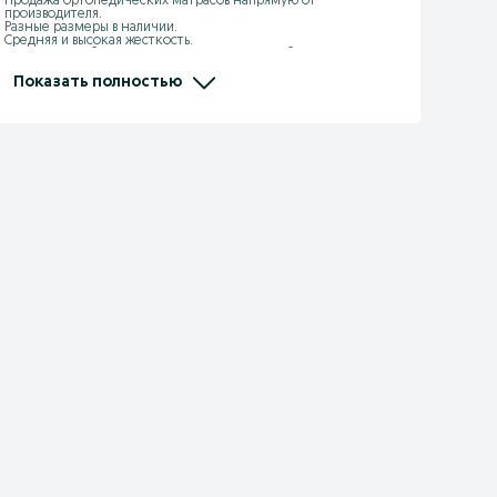
Продажа ортопедических матрасов напрямую от 
производителя.

Разные размеры в наличии.

Средняя и высокая жесткость.

Бесплатная и быстрая доставка по городу и область день в день

Гарантия качества.

Поможем подобрать матрас для комфортного сна.
Показать полностью