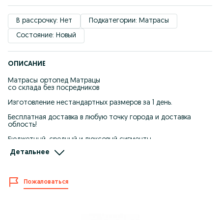
В рассрочку: Нет
Подкатегории: Матрасы
Состояние: Новый
ОПИСАНИЕ
Матрасы ортопед Матрацы
со склада без посредников
Изготовление нестандартных размеров за 1 день.
Бесплатная доставка в любую точку города и доставка
облость!
Бюджетный, средный и люксовый сигменты.
Детальнее
Цены от производителя
В наличии есть
Эконом /полуортопед
80 - 180 =22000
Пожаловаться
160-200 =35000
180-200 =37000
200-200=43000
Комфорт /Российский блок