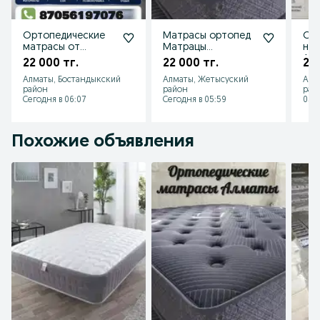
Ортопедические
Матрасы ортопед
Ор
матрасы от
Матрацы
нов
производителя
двуспальные со
Алм
22 000 тг.
22 000 тг.
22 
склада Алматы
160
Алматы, Бостандыкский
Алматы, Жетысуский
Алм
Акция
район
район
рай
Сегодня в 06:07
Сегодня в 05:59
05 а
Похожие объявления