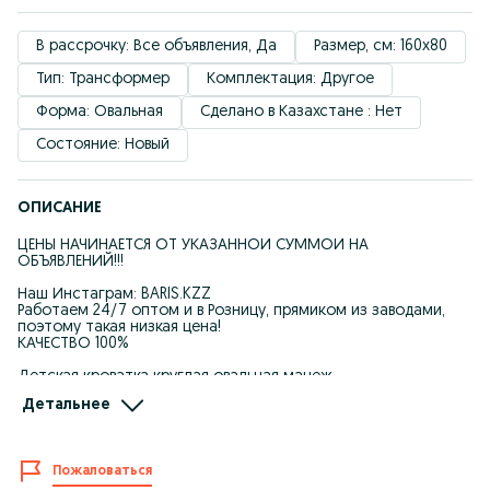
В рассрочку: Все объявления, Да
Размер, см: 160x80
Тип: Трансформер
Комплектация: Другое
Форма: Овальная
Сделано в Казахстане : Нет
Состояние: Новый
ОПИСАНИЕ
ЦЕНЫ НАЧИНАЕТСЯ ОТ УКАЗАННОЙ СУММОЙ НА
ОБЪЯВЛЕНИЙ!!!
Наш Инстаграм: BARIS.KZZ
Работаем 24/7 оптом и в Розницу, прямиком из заводами,
поэтому такая низкая цена!
КАЧЕСТВО 100%
Детская кроватка круглая овальная манеж.
Кроватка белого цвета,на маятнике и колесиках +2 матраса .
Детальнее
-При оплате Kaspi QR получаете обратно на свой счет 3% от
стоимости товара
Пожаловаться
-Kaspi рассрочка, Red