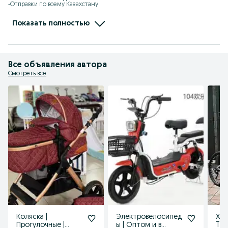
-Отправки по всему Казахстану

-Kaspi рассрочка, Red есть

-Самовызов адрес: Жандарбекова 93

-Без выходных с 10:00-22:00

Показать полностью
-Доставка по городу Шымкент бесплатно
Все объявления автора
Смотреть все
Коляска |
Электровелосипед
ХИТ
Прогулочные |
ы | Оптом и в
TIA