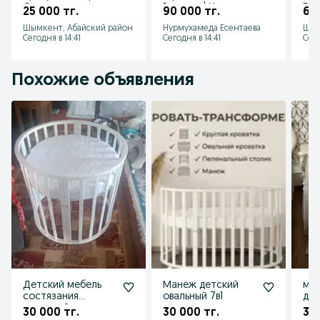
Оптом и в розницу
Розницу | Хит
Гар
25 000 тг.
90 000 тг.
60 
| Ining Baby
Продажа
Цен
Шымкент, Абайский район
Нурмухамеда Есентаева
Шым
Сегодня в 14:41
Сегодня в 14:41
Сего
Похожие объявления
Детский мебель
Манеж детский
ма
состязания
овальный 7в1
дет
отличный
30 000 тг.
30 000 тг.
30 