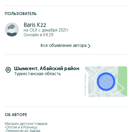
-Отправка по всему Казахстану
-Доставка по городу Шымкент бесплатно
-Работаем без выходных
-Самовызов: Жандарбекова 93
ПОЛЬЗОВАТЕЛЬ
Baris Kzz
на OLX с
декабря 2021 г.
Онлайн в 04:29
Все объявления автора
Шымкент
,
Абайский район
Туркестанская область
ОБ АВТОРЕ
Магазин детских товаров 

-Оптом и в Розницу

-Прямиком из Завода
