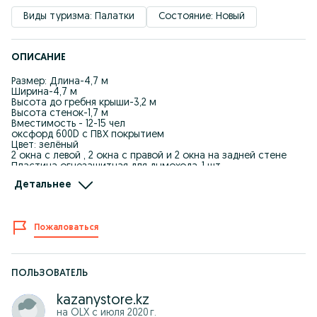
Виды туризма: Палатки
Состояние: Новый
ОПИСАНИЕ
Размер: Длина-4,7 м
Ширина-4,7 м
Высота до гребня крыши-3,2 м
Высота стенок-1,7 м
Вместимость - 12-15 чел
оксфорд 600D с ПВХ покрытием
Цвет: зелёный
2 окна с левой , 2 окна с правой и 2 окна на задней стене
Пластина огнезащитная для дымохода-1 шт
Натяжной верёвки-11 шт
Детальнее
Молоток -1 шт
Колышки - 11 шт
Стойки боковые - 11шт
Центральная стойка -1 (2секции)
Пожаловаться
Вес летней: 51кг + 22 кг
Вес зимней палатки: 75 кг + 22 кг
Тепловой слой зимней палатки: из игольчатого фетра 3мм
двухслойный (с двойной прошивкой)
ПОЛЬЗОВАТЕЛЬ
Утеплитель съемный
Все документы исходящие сделаем (+12% к цене)
kazanystore.kz
Летняя 380 000
на OLX с
июля 2020 г.
Зимняя 480 000 тг