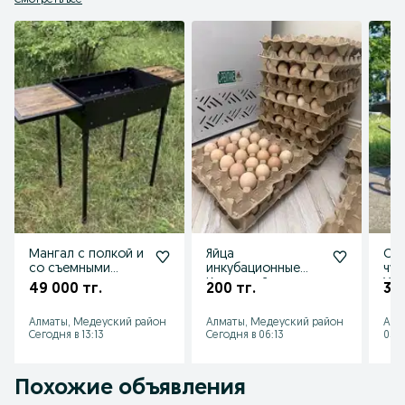
Смотреть все
Мангал с полкой и
Яйца
СК
со съемными
инкубационные
чуг
ножками
Кучинский
Укр
49 000 тг.
200 тг.
30 
юбилейный
Алматы, Медеуский район
Алматы, Медеуский район
Алм
Сегодня в 13:13
Сегодня в 06:13
05 а
Похожие объявления