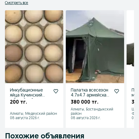
Смотреть все
Инкубационные
Палатка всесезон
Пал
яйца Кучинский
4.7х4.7 армейская
ме
юбилейный
палатка летняя
арм
200 тг.
380 000 тг.
38
зимняя
Алматы, Бостандыкский
Шым
Алматы, Медеуский район
район
Фар
08 августа 2026 г.
08 августа 2026 г.
07 а
Похожие объявления