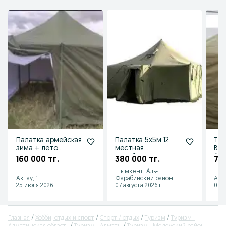
Палатка армейская
Палатка 5х5м 12
Тур
зима + лето
местная
Вое
подкладом
армейская палатка
Армей
160 000 тг.
380 000 тг.
750
2,5м×2,5м. Срочно
арм
Шымкент, Аль-
ақша керек !
Рыб
Актау, 1
Фарабийский район
Алм
25 июля 2026 г.
07 августа 2026 г.
07 а
Главная
Хобби, отдых и спорт
Спорт / отдых
Туризм
Туризм -