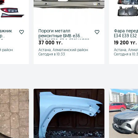
гажник
Пороги металл
Фара перед
р
ремонтные БМВ е36
E34 E39 E32
7 Джак
(BMW E36, E34, E39) W202
крыло реш
37 000 тг.
19 200 тг.
W210 W124
ласточка)
й район
Астана, Алматинский район
Астана, Алма
Сегодня в 10:33
Сегодня в 10: