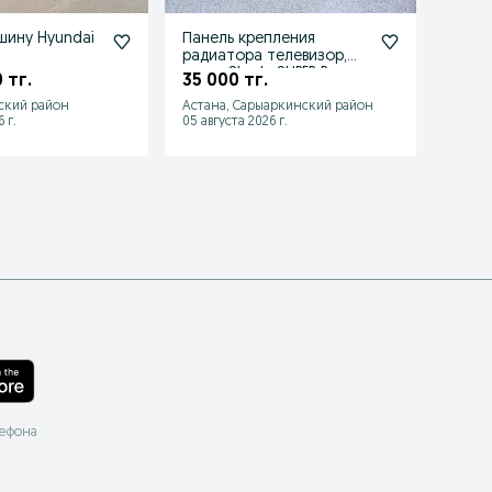
ину Hyundai
Панель крепления
Дифф
радиатора телевизор,
Hyund
экран Skoda SUPER B
Tucso
 тг.
35 000 тг.
30 0
Тукс
ьский район
Астана, Сарыаркинский район
Астан
 г.
05 августа 2026 г.
04 авгу
лефона