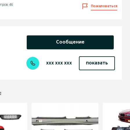
тров: 46
Пожаловаться
Сообщение
xxx xxx xxx
показать
е