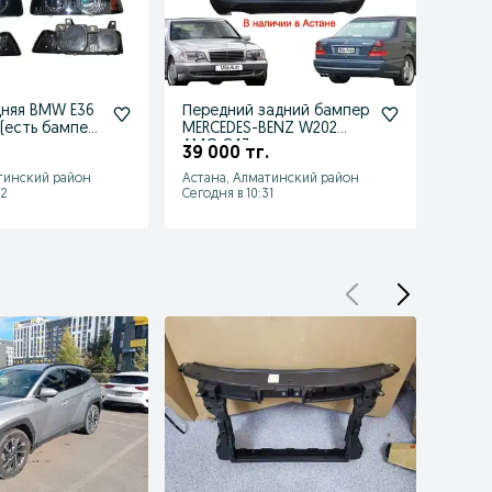
няя BMW E36
Передний задний бампер
Бамп
 (есть бампер
MERCEDES-BENZ W202
Мерс
етка
AMG C43
201
39 000 тг.
28 0
тинский район
Астана, Алматинский район
Астан
32
Сегодня в 10:31
Сегодн