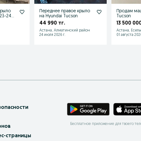
крыло
Переднее правое крыло
Продам маш
023-24
на Hyundai Tucson
Tucson
вто
44 990 тг.
13 500 000
Астана, Алматинский район
Астана, Есил
24 июля 2026 г.
01 августа 2026
зопасности
Бесплатное приложение для твоего те
онов
ес-страницы