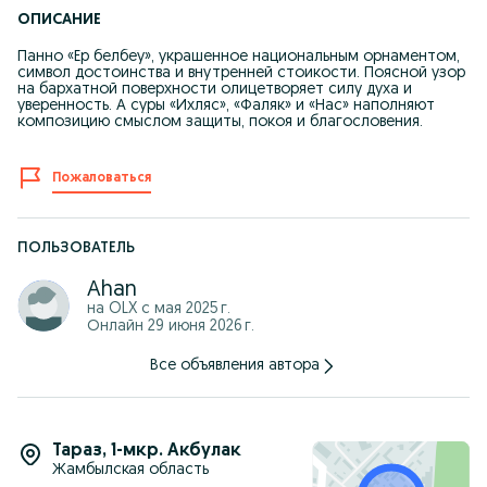
ОПИСАНИЕ
Панно «Ер белбеу», украшенное национальным орнаментом,
символ достоинства и внутренней стоикости. Поясной узор
на бархатной поверхности олицетворяет силу духа и
уверенность. А суры «Ихляс», «Фаляк» и «Нас» наполняют
композицию смыслом защиты, покоя и благословения.
Пожаловаться
ПОЛЬЗОВАТЕЛЬ
Ahan
на OLX с
мая 2025 г.
Онлайн 29 июня 2026 г.
Все объявления автора
Тараз
,
1-мкр. Акбулак
Жамбылская область