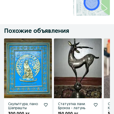
Похожие объявления
Скульптура, пано
Статуэтка лани.
Ста
Шапрашты
Бронза - латунь
Кр
Рон