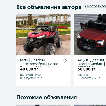
Все объявления автора
Смотреть вс
Багги | Детский
Акция!!! Детский
Электромобиль | Полно
Электромобиль |
Приводный | Яркий и
TOYOTA Внедорож
40 000 тг.
50 000 тг.
Насыщенный!
По Оптовой Цене
Шымкент, Туран
Кайтпас
06 августа 2026 г.
06 августа 2026 г.
Похожие объявления