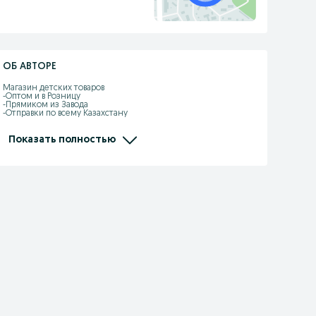
ОБ АВТОРЕ
Магазин детских товаров 

-Оптом и в Розницу

-Прямиком из Завода

-Отправки по всему Казахстану

-Kaspi рассрочка, Red есть

-Самовызов адрес: Жандарбекова 93

-Без выходных с 10:00-22:00

Показать полностью
-Доставка по городу Шымкент бесплатно