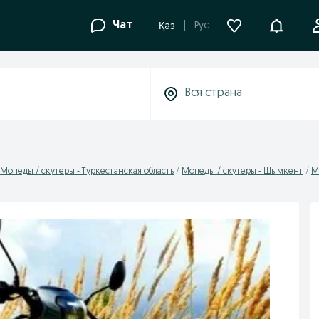
Уведомле
Чат
Рус
Қаз
Мопеды / скутеры - Туркестанская область
Мопеды / скутеры - Шымкент
М