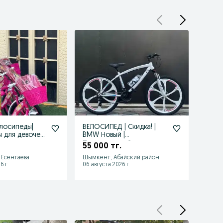
лосипеды|
ВЕЛОСИПЕД | Скидка! |
Велос
 для девочек|
BMW Новый |
боль
розницу
Подростковый
Бесп
55 000 тг.
60 0
Велосипед БМВ
Есентаева
Шымкент, Абайский район
Шымке
6 г.
06 августа 2026 г.
06 авгу