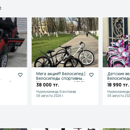
е
Мега акция!!! Велосипед |
Детские ве
Велосипеды спортивные
Велосипеды
ник |
|Оптом и в розницу| BMX
Оптом и в 
38 000 тг.
18 990 тг.
!
Нурмухамеда Есентаева
Нурмухамеда 
06 августа 2026 г.
06 августа 202