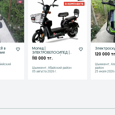
8 в
Мопед |
Электроск
ние
ЭЛЕКТРОВЕЛОСИПЕД |
120 000 тг
Электроскутер |
110 000 тг.
Доставка есть
бийский
Шымкент, Ал
Шымкент, Абайский район
район
05 августа 2026 г.
25 июля 2026 г