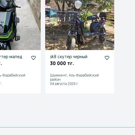
утер мапед
sk8 скутер черный
Элект
.
30 000 тг.
70 0
ь-Фарабийский
Шымкент, Аль-Фарабийский
район
Шымке
.
04 августа 2026 г.
23 июл