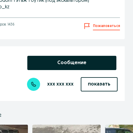
todom 1 этаж 1 бутик (под экскалатором)
p_kz
ов: 1436
Пожаловаться
Сообщение
xxx xxx xxx
показать
е