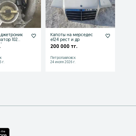
 джетроник
Капоты на мерседес
Срочн
атор 102
е124 рест и др
400 
й с японии
.
200 000 тг.
к
Петропавловск
Бескол
 г.
24 июля 2026 г.
29 июл