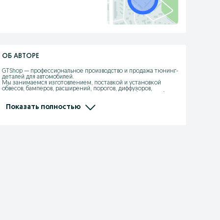
ОБ АВТОРЕ
GTShop — профессиональное производство и продажа тюнинг-
деталей для автомобилей.

Мы занимаемся изготовлением, поставкой и установкой 
обвесов, бамперов, расширений, порогов, диффузоров, 
спойлеров, капотов, крыльев из стеклопластика (fiberglass), ABS 
и PP-пластика.

Показать полностью
Работаем более 10 лет, своё производство, свои формы, 
опытная команда мастеров.

Изготавливаем детали точно в штатные места, с правильной 
геометрией, толщиной и качеством поверхности.