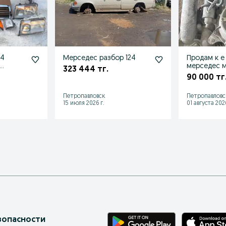
24
Мерседес разбор 124
Продам к е
мерседес м
323 444 тг.
ы
кантрактны
90 000 тг
ты
состояние
Петропавловск
Петропавловс
15 июля 2026 г.
01 августа 2026
зопасности