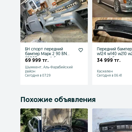
БН спорт передний
Передний бампе
бампер Марк 2 90 BN
w124 w140 w210 w
SPORT задний бампер
задний бампер п
69 999 тг.
34 999 тг.
пороги капот
спойлер
Шымкент, Аль-Фарабийский
район
Каскелен
Сегодня в 07:29
Сегодня в 06:41
Похожие объявления