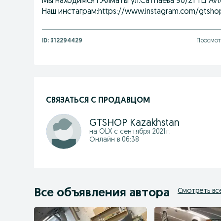
Мы находимся г.Алматы ул.Сатпаева 90/21 ТЦ Av
Наш инстаграм:https://www.instagram.com/gtsho
ID:
312294429
Просмотр
СВЯЗАТЬСЯ С ПРОДАВЦОМ
GTSHOP Kazakhstan
на OLX с
сентября 2021 г.
Онлайн в 06:38
Все объявления автора
Смотреть вс