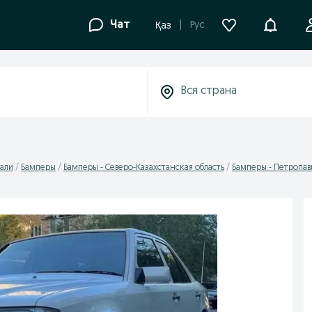
Уведомле
Чат
Рус
Қаз
али
Бамперы
Бамперы - Северо-Казахстанская область
Бамперы - Петропав