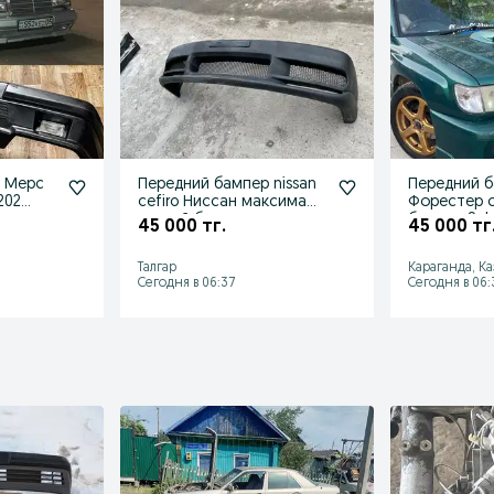
р Мерс
Передний бампер nissan
Передний б
202
cefiro Ниссан максима
Форестер с
ороги
задний бампер пороги
бампер Suba
45 000 тг.
45 000 тг
sf5
Талгар
Караганда, К
Сегодня в 06:37
Сегодня в 06: