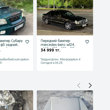
ампер Субару
Передний бампер
Пере
ф5 задний
mercedes-benz w124
w124 
ru forester
w140 w190 w202 w210
е34 е
.
34 999 тг.
35 0
задний бампер
азыбекбийский район
Талдыкорган, Микрорайон 4
Тараз,
31
Сегодня в 06:28
Сегодн