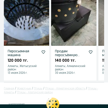
Перосьемная
Продам
Пе
машина
перосъёмную
маш
машину
люб
120 000 тг.
140 000 тг.
115
Алматы, Жетысуский
Алматы, Алмалинский
Алм
район
район
рай
13 июля 2026 г.
30 июля 2026 г.
01 а
Главная
Животные
Птицы
Птицы - Алматинская область
Птицы -
Алматы
Птицы - Алатауский район
КАТЕГОРИЯ