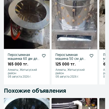
Перосъемная
Перосъемная
Пе
машинка 60 дм для
машина 50 см для
ма
птицы
ощипа птицы /
(пе
165 000 тг.
125 000 тг.
65 
Перосъемка
дм
Алматы, Жетысуский
Алматы, Жетысуский
Алм
пер
район
район
рай
08 августа 2026 г.
08 августа 2026 г.
08 а
Похожие объявления