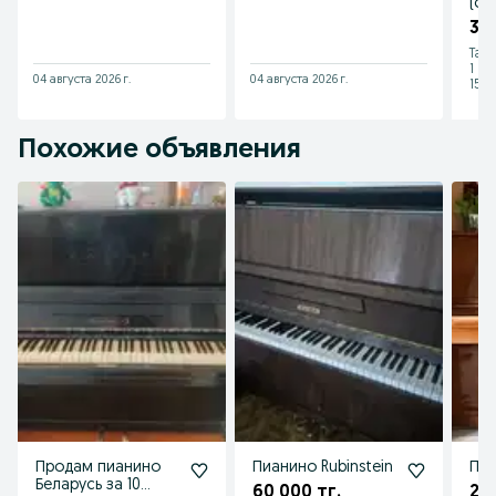
(от
38
Тал
1
04 августа 2026 г.
04 августа 2026 г.
15 и
Похожие объявления
Продам пианино
Пианино Rubinstein
Пиа
Беларусь за 10
60 000 тг.
25 