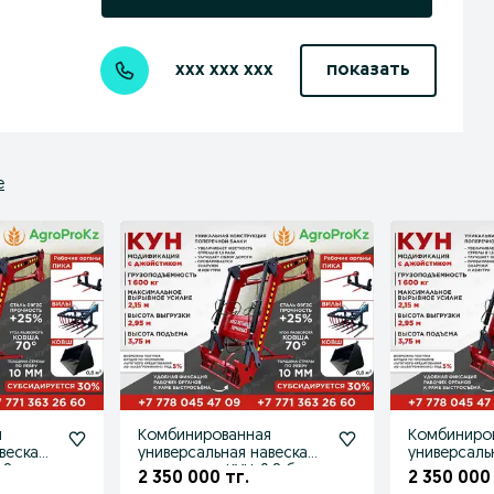
xxx xxx xxx
показать
е
я
Комбинированная
Комбиниро
веска
универсальная навеска
универсаль
8 ,
на трактор КУН-0.8 без
на трактор 
2 350 000 тг.
2 350 000 
джойстика
джойстико