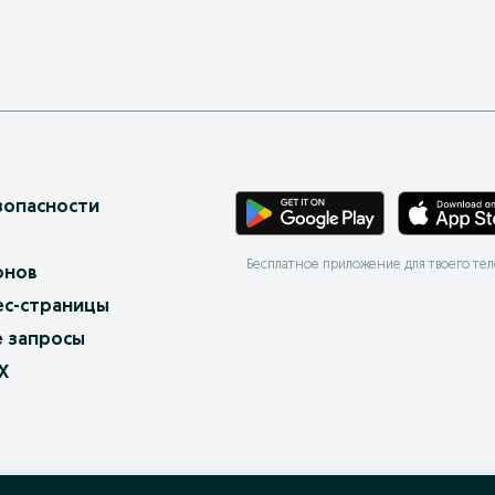
зопасности
Бесплатное приложение для твоего те
онов
ес-страницы
 запросы
X