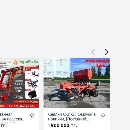
ванная
Сеялки СКП-2,1 Омички в
Боро
ная навеска
наличии, (Посевной
кольц
КУН-0.8 с
комплекс)
тг.
1 900 000 тг.
13 0
м