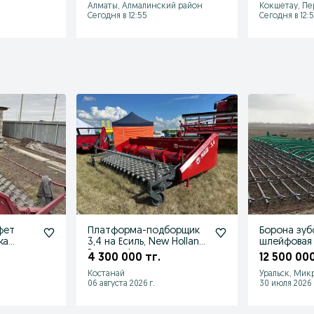
Алматы, Алмалинский район
Кокшетау, Пе
Сегодня в 12:55
Сегодня в 12:5
афет
Платформа-подборщик
Борона зуб
ка
3,4 на Есиль, New Holland,
шлейфовая 
Вектор, Акрос
4 300 000 тг.
12 500 000
Костанай
Уральск, Мик
06 августа 2026 г.
30 июля 2026 