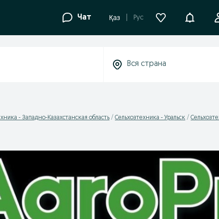
Уведомле
Чат
Рус
Қаз
хника - Западно-Казахстанская область
Сельхозтехника - Уральск
Сельхозте