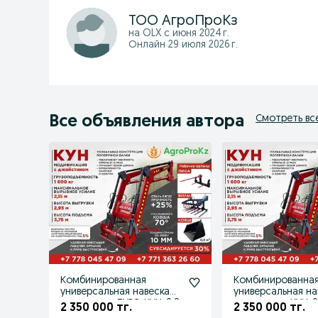
ТОО АгроПроКз
на OLX с
июня 2024 г.
Онлайн 29 июля 2026 г.
Все объявления автора
Смотреть вс
Комбинированная
Комбинированна
универсальная навеска
универсальная на
на трактор ТУРС ,КУН-0.8
на трактор КУН-0.
2 350 000 тг.
2 350 000 тг.
ТУРС