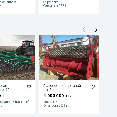
рвая аптека
Сергеевка
Кокшет
4
Сегодня в 07:29
06 авгу
овая
Подборщик зерновой
Плат
БЗ-22
ПЗ-3,4
 тг.
4 000 000 тг.
4 00
рорайон 6 (Конаева)
Костанай
Семей
г.
04 августа 2026 г.
31 июл