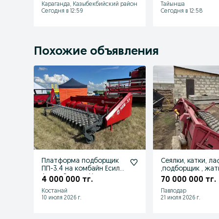
Караганда, Казыбекбийский район
Тайынша
Сегодня в 12:59
Сегодня в 12:58
Похожие объявления
Платформа подборщик
Сеялки, катки, л
ПП-3.4 на комбайн Есиль
,подборщик , жат
Акрос Вектор Нью
зерновая
4 000 000 тг.
70 000 000 тг.
Холанд
Костанай
Павлодар
10 июля 2026 г.
21 июля 2026 г.