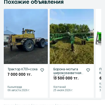
Похожие объявления
Трактор К701+соха
Борона-мотыга
По
широкозахватная
Кер
7 000 000 тг.
БМШ-15
шир
13 500 000 тг.
65
180
Кар
Кызылорда
Костанай
Каз
06 августа 2026 г.
25 июля 2026 г.
30 и