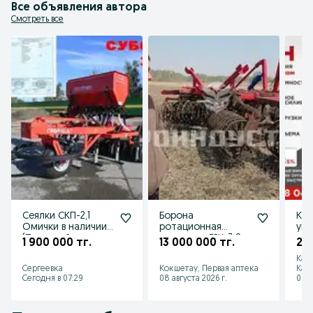
Все объявления автора
Смотреть все
Сеялки СКП-2,1
Борона
Ко
Омички в наличии,
ротационная
уни
(Посевной
кольцевая БРК-3,8
нав
1 900 000 тг.
13 000 000 тг.
2 3
комплекс)
тра
Кар
,КУ
Сергеевка
Кокшетау, Первая аптека
Каз
Сегодня в 07:29
08 августа 2026 г.
07 а